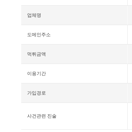
업체명
도메인주소
먹튀금액
이용기간
가입경로
사건관련 진술