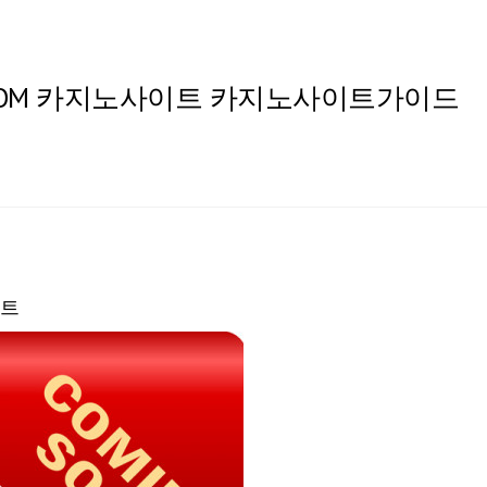
0.COM 카지노사이트 카지노사이트가이드
이트