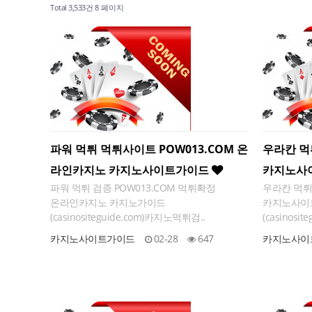
Total 3,533건
8 페이지
파워 먹튀 먹튀사이트 POW013.COM 온
우라칸 먹튀
라인카지노 카지노사이트가이드
카지노사
파워 먹튀 검증 POW013.COM 먹튀확정
우라칸 먹튀 
온라인카지노 카지노가이드
카지노사이
(casinositeguide.com)카지노먹튀검..
(casinosi
카지노사이트가이드
02-28
647
카지노사이