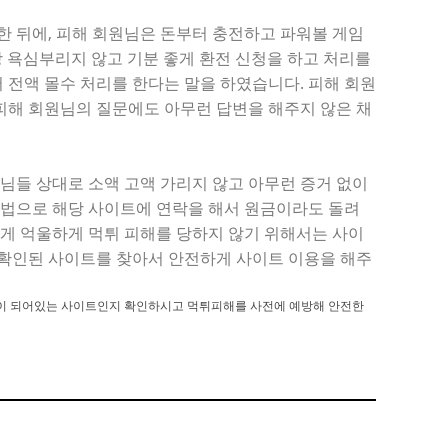
한 뒤에, 피해 회원님은 돈부터 충전하고 파워볼 게임
상 욕심부리지 않고 기분 좋게 환전 신청을 하고 처리를
 전액 몰수 처리를 한다는 말을 하였습니다. 피해 회원
피해 회원님의 질문에도 아무런 답변을 해주지 않은 채
원님들 상대로 소액 고액 가리지 않고 아무런 증거 없이
방법으로 해당 사이트에 연락을 해서 원금이라도 돌려
게 억울하게 먹튀 피해를 당하지 않기 위해서는 사이
 확인된 사이트를 찾아서 안전하게 사이트 이용을 해주
증이 되어있는 사이트인지 확인하시고 먹튀피해를 사전에 예방해 안전한