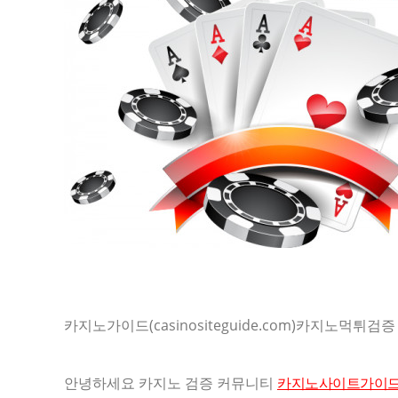
카지노가이드(casinositeguide.com)카지노먹튀검증
안녕하세요 카지노 검증 커뮤니티
카지노사이트가이