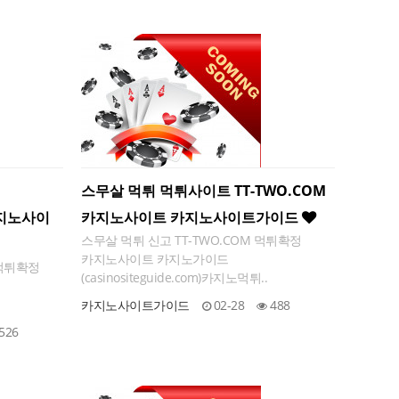
스무살 먹튀 먹튀사이트 TT-TWO.COM
카지노사이
카지노사이트 카지노사이트가이드
스무살 먹튀 신고 TT-TWO.COM 먹튀확정
카지노사이트 카지노가이드
 먹튀확정
(casinositeguide.com)카지노먹튀..
카지노사이트가이드
02-28
488
526