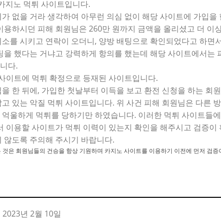
, 카지노 먹튀 사이트입니다.
가 없을 거라 생각하여 아무런 의심 없이 해당 사이트에 가입을 
이용하시던 피해 회원님은 260만 원까지 금액을 올리셨고 더 이
소를 시키고 연락이 오더니, 양방 배팅으로 확인되었다고 하면서
배팅을 했다는 거냐고 강력하게 항의를 했는데 해당 사이트에서는 
니다.
 사이트에 먹튀 확정으로 등재된 사이트입니다.
을 한 뒤에, 가입한 첫날부터 이득을 보고 환전 신청을 하는 회
고 있는 악질 먹튀 사이트입니다. 위 사건 피해 회원님은 다른 
 억울하게 먹튀를 당하기만 하였습니다. 이러한 먹튀 사이트들에
해서 이용할 사이트가 먹튀 이력이 있는지 확인을 해주시고 검증이
 않도록 주의해 주시기 바랍니다.
라는 것은 회원님들의 건승을 항상 기원하며 카지노 사이트를 이용하기 이전에 먼저 검
2023년 2월 10일