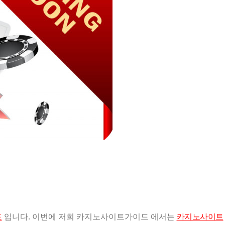
드
입니다. 이번에 저희 카지노사이트가이드 에서는
카지노사이트