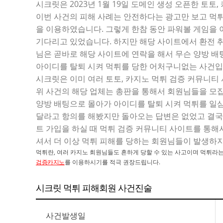
시크릿은 2023년 1월 19일 도메인 생성 오픈한 토토
이번 사건의 피해 사례는 안전하다는 광고만 보고 먹튀
을 이용하였습니다. 그렇게 한참 동안 파워볼 게임을 
기다리고 있었습니다. 하지만 해당 사이트에서 환전 취
님은 곧바로 해당 사이트에 연락을 해서 무슨 양방 
아이디를 탈퇴 시켜 먹튀를 당한 어처구니없는 사건입
시크릿은 이미 여러 토토, 카지노 먹튀 검증 커뮤니티
위 사건의 해당 업체는 총판을 통해서 회원님들을 모집
양방 배팅으로 몰아가 아이디를 탈퇴 시켜 먹튀를 일삼
달라고 항의를 해봤지만 돌아오는 답변은 없었고 결국
트 가입을 하실 때 먹튀 검증 커뮤니티 사이트를 통
셔서 더 이상 먹튀 피해를 당하는 회원님들이 발생하지
먹튀란, 여러 카지노 회원님들도 흔하게 당할 수 있는 사고이며 먹튀
검증카지노
를 이용하시기를 적극 권장드립니다.
시크릿 먹튀 피해회원 사건진술
사건발생일