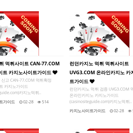
 먹튀사이트 CAN-77.COM
런던카지노 먹튀 먹튀사이트
이트 카지노사이트가이드
UVG3.COM 온라인카지노 
신고 CAN-77.COM 먹튀확정
트가이드
트 카지노가이드
런던카지노 먹튀 검증 UVG3.COM
teguide.com)카지노먹튀..
온라인카지노 카지노가이드
(casinositeguide.com)카지노먹튀..
트가이드
02-28
514
카지노사이트가이드
02-28