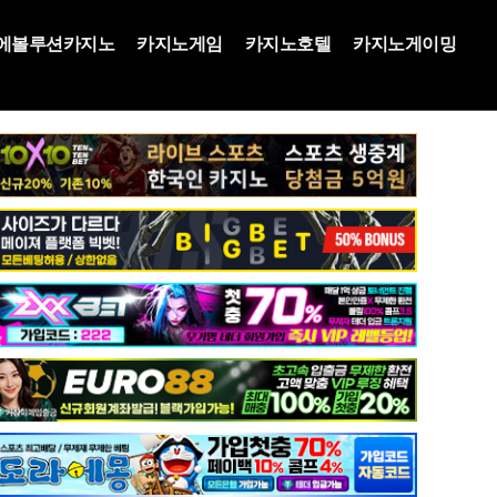
에볼루션카지노
카지노게임
카지노호텔
카지노게이밍