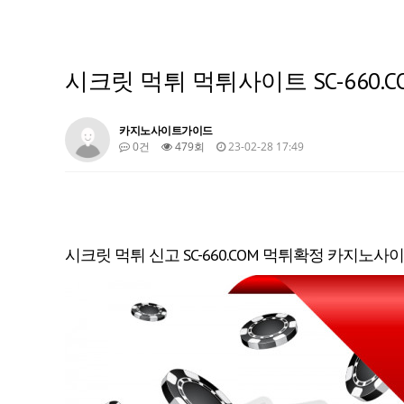
시크릿 먹튀 먹튀사이트 SC-66
카지노사이트가이드
0건
479회
23-02-28 17:49
시크릿 먹튀 신고 SC-660.COM 먹튀확정 카지노사