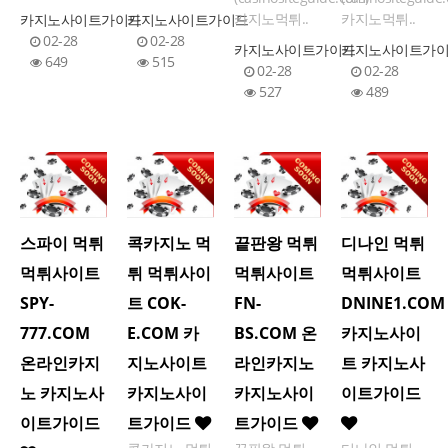
카지노먹튀..
카지노먹튀..
카지노사이트가이드
카지노사이트가이드
02-28
02-28
카지노사이트가이드
카지노사이트가
649
515
02-28
02-28
527
489
스파이 먹튀
콕카지노 먹
끝판왕 먹튀
디나인 먹튀
먹튀사이트
튀 먹튀사이
먹튀사이트
먹튀사이트
SPY-
트 COK-
FN-
DNINE1.COM
777.COM
E.COM 카
BS.COM 온
카지노사이
온라인카지
지노사이트
라인카지노
트 카지노사
노 카지노사
카지노사이
카지노사이
이트가이드
이트가이드
트가이드
트가이드