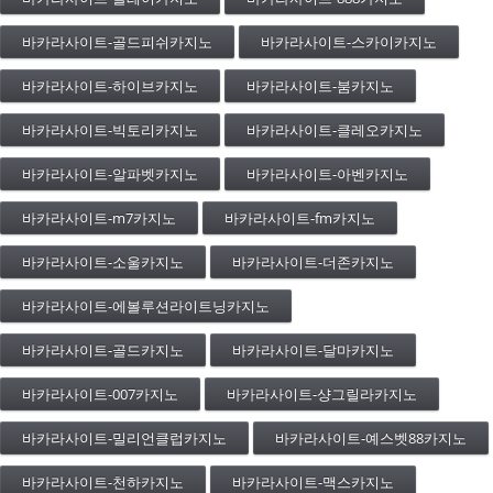
바카라사이트-골드피쉬카지노
바카라사이트-스카이카지노
바카라사이트-하이브카지노
바카라사이트-붐카지노
바카라사이트-빅토리카지노
바카라사이트-클레오카지노
바카라사이트-알파벳카지노
바카라사이트-아벤카지노
바카라사이트-m7카지노
바카라사이트-fm카지노
바카라사이트-소울카지노
바카라사이트-더존카지노
바카라사이트-에볼루션라이트닝카지노
바카라사이트-골드카지노
바카라사이트-달마카지노
바카라사이트-007카지노
바카라사이트-샹그릴라카지노
바카라사이트-밀리언클럽카지노
바카라사이트-예스벳88카지노
바카라사이트-천하카지노
바카라사이트-맥스카지노