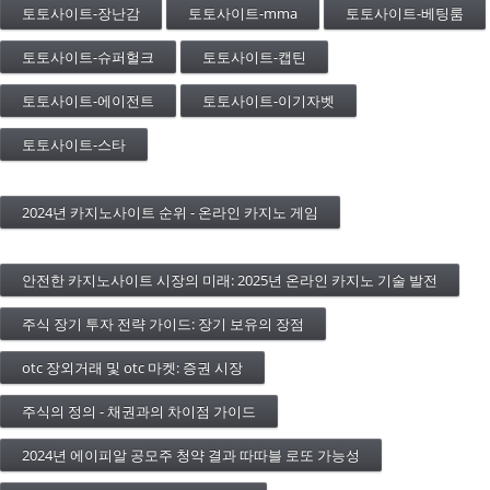
토토사이트-장난감
토토사이트-mma
토토사이트-베팅룸
토토사이트-슈퍼헐크
토토사이트-캡틴
토토사이트-에이전트
토토사이트-이기자벳
토토사이트-스타
2024년 카지노사이트 순위 - 온라인 카지노 게임
안전한 카지노사이트 시장의 미래: 2025년 온라인 카지노 기술 발전
주식 장기 투자 전략 가이드: 장기 보유의 장점
otc 장외거래 및 otc 마켓: 증권 시장
주식의 정의 - 채권과의 차이점 가이드
2024년 에이피알 공모주 청약 결과 따따블 로또 가능성