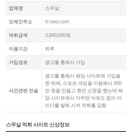
업체명
스무살
도메인주소
tt-two.com
먹튀금액
3,000,000원
이용기간
하루
가입경로
광고를 통해서 가입
광고를 통해서 해당 사이트에 가입을
한 뒤에, 스포츠 게임을 이용해서 300
사건관련 진술
만 원을 만들고 환전 신청을 했는데 해
당 사이트에서 아무런 이유도 없이 아
이디를 탈퇴 시켜 먹튀를 당함
스무살 먹튀 사이트 신상정보