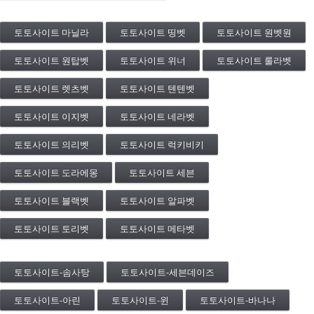
토토사이트 마닐라
토토사이트 띵벳
토토사이트 원벳원
토토사이트 원탑벳
토토사이트 위너
토토사이트 룰라벳
토토사이트 렛츠벳
토토사이트 텐텐벳
토토사이트 이지벳
토토사이트 네라벳
토토사이트 의리벳
토토사이트 럭키비키
토토사이트 도라에몽
토토사이트 세븐
토토사이트 블랙벳
토토사이트 알파벳
토토사이트 토리벳
토토사이트 메타벳
토토사이트-솜사탕
토토사이트-세븐데이즈
토토사이트-아린
토토사이트-윈
토토사이트-바나나