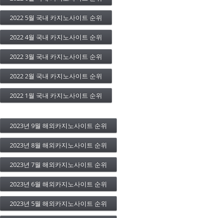
2022 5월 국내 카지노사이트 순위
2022 4월 국내 카지노사이트 순위
2022 3월 국내 카지노사이트 순위
2022 2월 국내 카지노사이트 순위
2022 1월 국내 카지노사이트 순위
2023년 9월 해외카지노사이트 순위
2023년 8월 해외카지노사이트 순위
2023년 7월 해외카지노사이트 순위
2023년 6월 해외카지노사이트 순위
2023년 5월 해외카지노사이트 순위