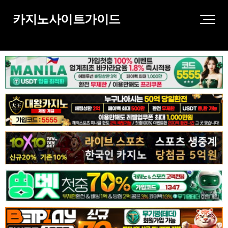
카지노사이트가이드