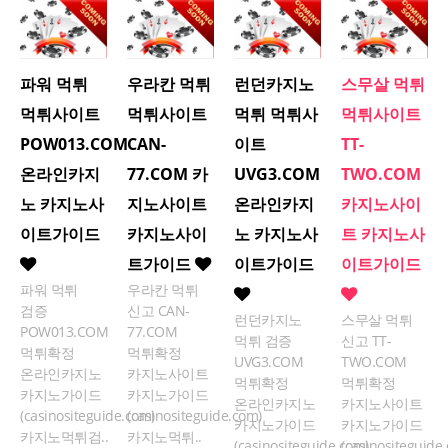
파워 먹튀
우라칸 먹튀
런던카지노
스무살 먹튀
먹튀사이트
먹튀사이트
먹튀 먹튀사
먹튀사이트
POW013.COM
CAN-
이트
TT-
온라인카지
77.COM 카
UVG3.COM
TWO.COM
노 카지노사
지노사이트
온라인카지
카지노사이
이트가이드
카지노사이
노 카지노사
트 카지노사
트가이드
이트가이드
이트가이드
파워 먹튀
우라칸 먹튀
검증
신고 CAN-
런던카지노
스무살 먹튀
POW013.COM
77.COM
먹튀 검증
신고 TT-
먹튀확정
먹튀확정
UVG3.COM
TWO.COM
온라인카지노
카지노사이트
먹튀확정
먹튀확정
카지노가이드
카지노가이드
온라인카지노
카지노사이트
(casinositeguide.com)
(casinositeguide.com)
카지노가이드
카지노가이드
카지노먹튀검..
카지노먹튀..
(casinositeguide.com)
(casinositeguide