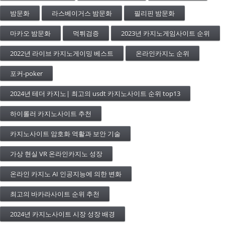
밤문화
라스베이거스 밤문화
필리핀 밤문화
마카오 밤문화
먹튀검증
2023년 카지노게임사이트 순위
2022년 라이브 카지노게이밍 베스트
온라인카지노 순위
포커-poker
2024년 테더 카지노| 최고의 usdt 카지노사이트 순위 top13
하이롤러 카지노사이트 추천
카지노사이트 암호화 역활과 보안 기술
가상 현실 VR 온라인카지노 성장
온라인 카지노 AI 인공지능에 의한 변화
최고의 바카라사이트 순위 추천
2024년 카지노사이트 시장 성장 배경