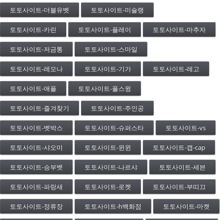
토토사이트-더블유벳
토토사이트-미슐랭
토토사이트-카린
토토사이트-플레이
토토사이트-마추자
토토사이트-저금통
토토사이트-스마일
토토사이트-레모나
토토사이트-기가
토토사이트-레고
토토사이트-애플
토토사이트-풀스윙
토토사이트-즐겨찾기
토토사이트-주인공
토토사이트-벳박스
토토사이트-슈퍼스타
토토사이트-vs
토토사이트-샤오미
토토사이트-윈윈
토토사이트-캡-cap
토토사이트-승부벳
토토사이트-나르샤
토토사이트-세븐
토토사이트-파랑새
토토사이트-로켓
토토사이트-부띠끄
토토사이트-정류장
토토사이트-h백화점
토토사이트-마켓