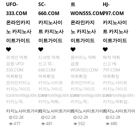
UFO-
SC-
트
HJ-
333.COM
660.COM
WON555.COM
797.COM
온라인카지
카지노사이
온라인카지
카지노사이
노 카지노사
트 카지노사
노 카지노사
트 카지노사
이트가이드
이트가이드
이트가이드
이트가이드
외계인 먹튀
시크릿 먹튀
원카지노 먹튀
해적 먹튀
검증 UFO-
신고 SC-
검증
신고 HJ-
333.COM
660.COM
WON555.COM
797.COM
먹튀확정
먹튀확정
먹튀확정
먹튀확정
온라인카지노
카지노사이트
온라인카지노
카지노사이트
카지노가이드
카지노가이드
카지노가이드
카지노가이드
(casinositeguide.com)
(casinositeguide.com)
(casinositeguide.com)
(casinositeguide
카지노먹..
카지노먹튀..
카지노먹..
카지노먹튀검..
카지노사이트가이드
카지노사이트가이드
카지노사이트가이드
카지노사이트가
02-28
02-28
02-28
02-28
477
481
552
480