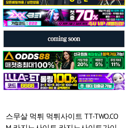
스무살 먹튀 먹튀사이트 TT-TWO.CO
M 카지노사이트 카지노사이트가이