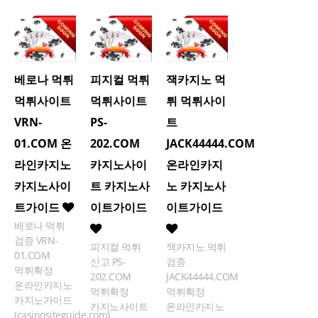
베로나 먹튀
피지컬 먹튀
잭카지노 먹
먹튀사이트
먹튀사이트
튀 먹튀사이
VRN-
PS-
트
01.COM 온
202.COM
JACK44444.COM
라인카지노
카지노사이
온라인카지
카지노사이
트 카지노사
노 카지노사
트가이드
이트가이드
이트가이드
베로나 먹튀
검증 VRN-
피지컬 먹튀
잭카지노 먹튀
01.COM
신고 PS-
검증
먹튀확정
202.COM
JACK44444.COM
온라인카지노
먹튀확정
먹튀확정
카지노가이드
카지노사이트
온라인카지노
(casinositeguide.com)