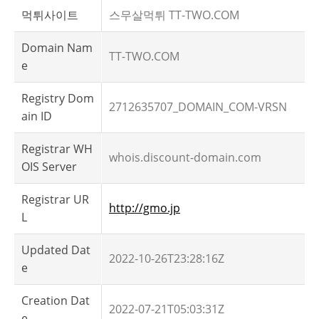
먹튀사이트
스무살먹튀 TT-TWO.COM
Domain Nam
TT-TWO.COM
e
Registry Dom
2712635707_DOMAIN_COM-VRSN
ain ID
Registrar WH
whois.discount-domain.com
OIS Server
Registrar UR
http://gmo.jp
L
Updated Dat
2022-10-26T23:28:16Z
e
Creation Dat
2022-07-21T05:03:31Z
e