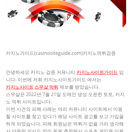
카지노가이드(casinositeguide.com)카지노먹튀검증
안녕하세요 카지노 검증 커뮤니티
카지노사이트가이드
입
니다. 이번에 저희 카지노사이트가이드 에서는
카지노사이트
스무살 먹튀
제보를 받았습니다.
스무살은 2022년 7월 21일 도메인 생성 오픈한 토토, 카지
노 먹튀 사이트입니다.
이번 사건의 피해 사례는 여러 커뮤니티 사이트에서 이용
할 사이트를 찾고 있다가 해당 사이트 광고를 보고 가입을
하게 되었습니다. 피해 회원님은 먹튀가 없을 거라 생각해
서 아무런 의심도 없이 돈을 충전해서 스포츠 게임을 이용