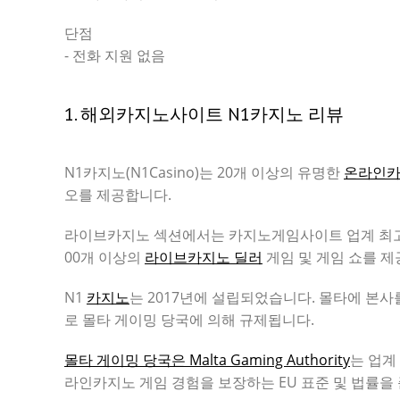
단점
- 전화 지원 없음
1. 해외카지노사이트 N1카지노 리뷰
N1카지노(N1Casino)는 20개 이상의 유명한
온라인
오를 제공합니다.
라이브카지노 섹션에서는 카지노게임사이트 업계 최고 공급업체인
00개 이상의
라이브카지노 딜러
게임 및 게임 쇼를 제
N1
카지노
는 2017년에 설립되었습니다. 몰타에 본사를 둔 
로 몰타 게이밍 당국에 의해 규제됩니다.
몰타 게이밍 당국은 Malta Gaming Authority
는 업계
라인카지노 게임 경험을 보장하는 EU 표준 및 법률을