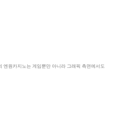
1위의 엔원카지노는 게임뿐만 아니라 그래픽 측면에서도