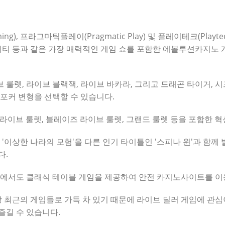
g), 프라그마틱플레이(Pragmatic Play) 및 플레이테크(Pla
 시티 등과 같은 가장 매력적인 게임 쇼를 포함한 에볼루션카지노
룰렛, 라이브 블랙잭, 라이브 바카라, 그리고 드래곤 타이거, 시
 포커 변형을 선택할 수 있습니다.
/7 라이브 룰렛, 블레이즈 라이브 룰렛, 그랜드 룰렛 등을 포함한
이상한 나라의 모험'을 다른 인기 타이틀인 '스피나 윈'과 함께 
다.
에서도 클래식 테이블 게임을 제공하여 안전 카지노사이트를 이
장 최근의 게임들로 가득 차 있기 때문에 라이브 딜러 게임에 
즐길 수 있습니다.