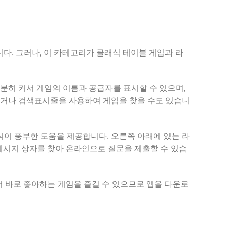
니다. 그러나, 이 카테고리가 클래식 테이블 게임과 라
분히 커서 게임의 이름과 공급자를 표시할 수 있으며,
하거나 검색표시줄을 사용하여 게임을 찾을 수도 있습니
이 풍부한 도움을 제공합니다. 오른쪽 아래에 있는 라
및 메시지 상자를 찾아 온라인으로 질문을 제출할 수 있습
서 바로 좋아하는 게임을 즐길 수 있으므로 앱을 다운로