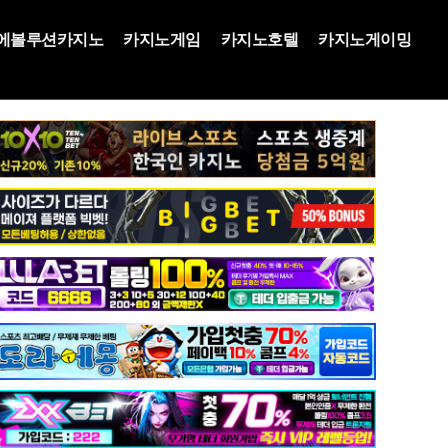
에볼루션카지노
카지노게임
카지노호텔
카지노게이밍