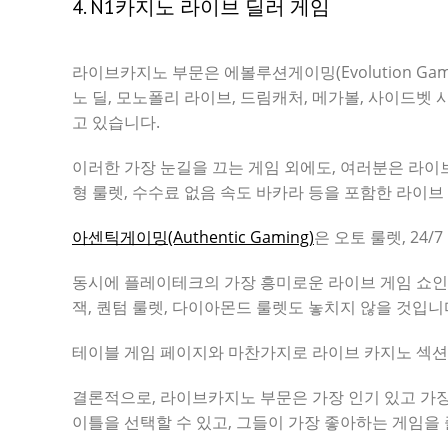
4. N1카지노 라이브 딜러 게임
라이브카지노 부문은 에볼루션게이밍(Evolution Gamin
노 딜, 모노폴리 라이브, 드림캐처, 메가볼, 사이드벳
고 있습니다.
이러한 가장 눈길을 끄는 게임 외에도, 여러분은 라이브 
형 룰렛, 수수료 없음 속도 바카라 등을 포함한 라이브
아센틱게이밍(Authentic Gaming)
은 오토 룰렛, 24
동시에 플레이테크의 가장 흥미로운 라이브 게임 쇼인 '
잭, 퀀텀 룰렛, 다이아몬드 룰렛도 놓치지 않을 것입니
테이블 게임 페이지와 마찬가지로 라이브 카지노 섹션
결론적으로, 라이브카지노 부문은 가장 인기 있고 가
이틀을 선택할 수 있고, 그들이 가장 좋아하는 게임을 