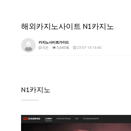
해외카지노사이트 N1카지노
카지노사이트가이드
0건
5,645회
23-07-14 16:40
N1카지노