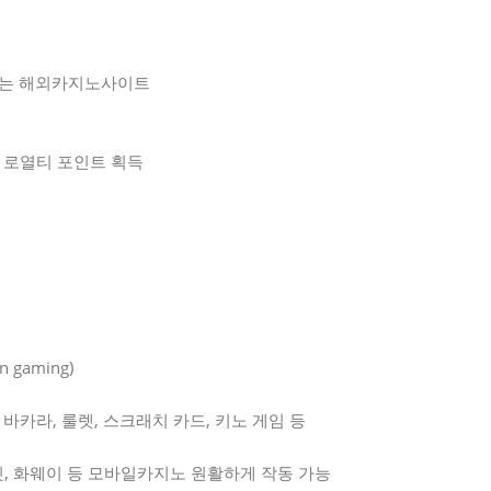
공하는 해외카지노사이트
의 로열티 포인트 획득
gaming)
 바카라, 룰렛, 스크래치 카드, 키노 게임 등
블릿, 화웨이 등 모바일카지노 원활하게 작동 가능