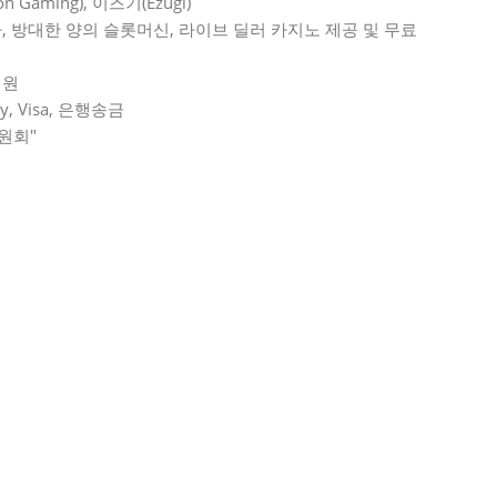
Gaming), 이즈기(Ezugi)
잭과 바카라, 방대한 양의 슬롯머신, 라이브 딜러 카지노 제공 및 무료
지원
stly, Visa, 은행송금
위원회"