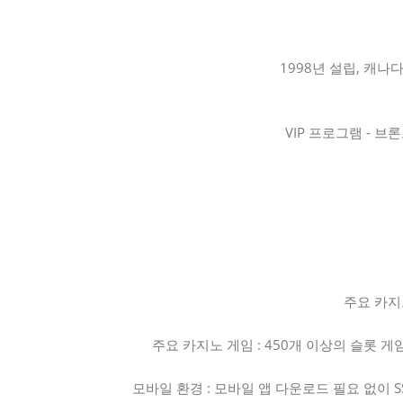
1998년 설립, 캐
VIP 프로그램 - 
주요 카지노
주요 카지노 게임 : 450개 이상의 슬롯 게
모바일 환경 : 모바일 앱 다운로드 필요 없이 