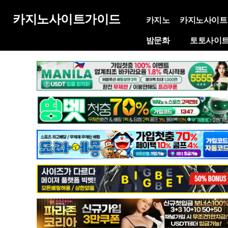
카지노사이트가이드
카지노
카지노사이트
밤문화
토토사이