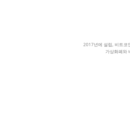
2017년에 설립, 비트코
가상화폐와 