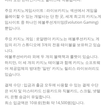
주요 카지노게임사이트 : 라이브카지노 섹션에서 게임을
플레이할 수 있는 개발사는 단 한 곳, 세계 최고의 카지노게
임사이트 중 하나인 에볼루션게이밍(Evolution Gaming)
뿐입니다.
주요 카지노 게임 : 로얄팬더 카지노는 에볼루션카지노 게
임의 리가 스튜디오에 3개의 전용 테이블을 보유하고 있습
니다.
에볼루션바카라 외에 두 개의 블랙잭과 룰렛이 있습니다.
하지만, 이 세 개의 카지노 테이블과 함께 카지노 소프트웨
어 제공업체의 방대한 '일반' 카지노 릴리스 라이브러리도
있습니다.
결제 수단 : 입금과 출금 모두에 사용할 수 있는 결제 수단
은 비자 및 마스터카드 신용카드와 직불카드, 스크릴, 넷텔
러, 은행 송금이 유일합니다.
최소 입금액은 10유로(한화 약 14,500원)입니다.