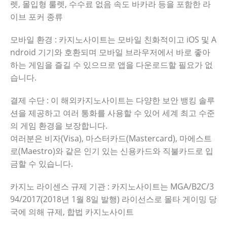
렛, 몰입형 룰렛, 수수료 없음 속도 바카라 등을 포함한 라
이브 포커 종류
모바일 환경 : 카지노사이트는 모바일 친화적이고 iOS 및 A
ndroid 기기와 호환되며 모바일 브라우저에서 바로 좋아
하는 게임을 즐길 수 있으므로 앱을 다운로드할 필요가 없
습니다.
결제 수단 : 이 해외카지노사이트는 다양한 보안 뱅킹 솔루
션을 제공하고 여러 통화를 사용할 수 있어 세계 최고 수준
의 게임 환경을 보장합니다.
여러분은 비자(Visa), 마스터카드(Mastercard), 마에스트
로(Maestro)와 같은 인기 있는 신용카드와 직불카드로 입
금할 수 있습니다.
카지노 라이센스 규제 기관 : 카지노사이트는 MGA/B2C/3
94/2017(2018년 1월 8일 발행) 라이선스로 몰타 게이밍 당
국에 의해 규제, 합법 카지노사이트