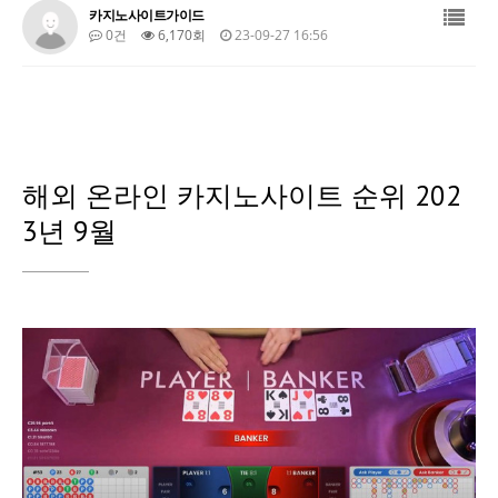
카지노사이트가이드
0건
6,170회
23-09-27 16:56
해외 온라인 카지노사이트 순위 202
3년 9월