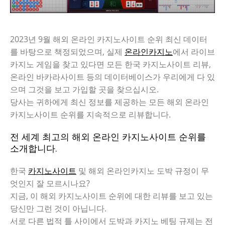
2023년 9월 해외 온라인 카지노사이트 순위 최신 데이터
를 바탕으로 책정되었으며, 실제
온라인카지노
에서 라이브
카지노 게임을 찾고 있다면 모든 한국 카지노사이트 리뷰,
온라인 바카라사이트 등의 데이터베이스가 우리에게 다 있
으며 그것을 보고 가입할 곳을 찾으십시오.
당사는 귀하에게 최신 정보를 제공하는 모든 해외 온라인
카지노사이트 순위를 지속적으로 리뷰합니다.
전 세계 최고의 해외 온라인 카지노사이트 순위를
소개합니다.
한국
카지노사이트
및 해외 온라인카지노 도박 규정이 무
엇인지 잘 모르시나요?
지금, 이 해외 카지노사이트 순위에 대한 리뷰를 보고 있는
당신만 그런 것이 아닙니다.
서로 다른 법적 틀 사이에서 도박과 카지노 베팅 규제는 전