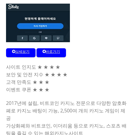
상세보기
바로가기
사이트 인지도 ★ ★ ★ ★
보안 및 안전 지수 ★ ★ ★ ★
고객 만족도 ★ ★ ★
이벤트 쿠폰 ★ ★ ★
2017년에 설립, 비트코인 카지노 전문으로 다양한 암호화
폐로 카지노 배팅이 가능, 2,500여 개의 카지노 게임이 제
공
가상화폐와 비트코인, 이더리움 등으로 카지노, 스포츠 배
팅을 즐길 수 있는 해외카지노사이트