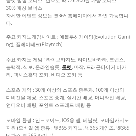
룰렛 당첨 보너스 "한화로 약 726.900원 가량 보너스"
30% 매칭 보너스
자세한 이벤트 정보는 벳365 홈페이지에서 확인 가능합니
다.
주요 카지노게임사이트 : 에볼루션게이밍(Evolution Gami
ng), 플레이테크(Playtech)
주요 카지노 게임 : 라이브카지노, 라이브바카라, 크랩스,
블랙잭, 식보, 온라인슬롯,
룰렛
, 마작, 드래곤타이거 바카
라, 텍사스홀덤 포커, 비디오 포커 등
스포츠 게임 : 30개 이상의 스포츠 종목과, 100개 이상의
디비전을 제공, 스포츠 중계, 실시간 배팅, 머니라인 배팅,
언더오버 배팅, 포인트 스프레드 배팅 등
모바일 환경 : 안드로이드, IOS용 앱, 테블릿, 모바일카지노
지원 (모바일 앱 종류 : 벳365 카지노, 벳365 게임즈, 벳365
베가스, 벳365 라이브)