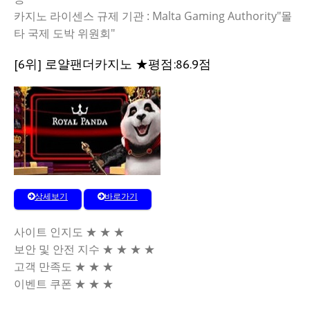
카지노 라이센스 규제 기관 : Malta Gaming Authority"몰
타 국제 도박 위원회"
[6위] 로얄팬더카지노 ★평점:86.9점
상세보기
바로가기
사이트 인지도 ★ ★ ★
보안 및 안전 지수 ★ ★ ★ ★
고객 만족도 ★ ★ ★
이벤트 쿠폰 ★ ★ ★