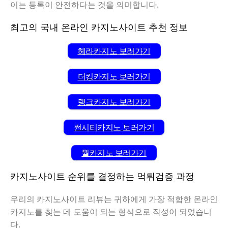
이는 등록이 안전하다는 것을 의미합니다.
최고의 국내 온라인 카지노사이트 추천 정보
헤라카지노 보러가기
더킹카지노 보러가기
랭크카지노 보러가기
썬시티카지노 보러가기
월카지노 보러가기
카지노사이트 순위를 결정하는 먹튀검증 과정
우리의 카지노사이트 리뷰는 귀하에게 가장 적합한 온라인
카지노를 찾는 데 도움이 되는 형식으로 작성이 되었습니
다.