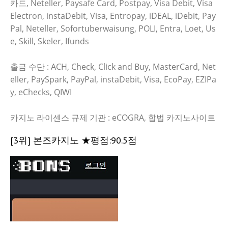
카드, Neteller, Paysafe Card, Postpay, Visa Debit, Visa
Electron, instaDebit, Visa, Entropay, iDEAL, iDebit, Pay
Pal, Neteller, Sofortuberwaisung, POLI, Entra, Loet, Us
e, Skill, Skeler, Ifunds
출금 수단 : ACH, Check, Click and Buy, MasterCard, Net
eller, PaySpark, PayPal, instaDebit, Visa, EcoPay, EZIPa
y, eChecks, QIWI
카지노 라이센스 규제 기관 : eCOGRA, 합법 카지노사이트
[3위] 본즈카지노 ★평점:90.5점