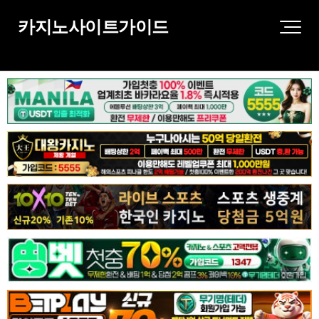
카지노사이트가이드