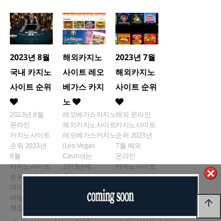
2023년 8월
해외카지노
2023년 7월
국내 카지노
사이트 레오
해외카지노
사이트 순위
베가스 카지
사이트 순위
노
2023년 8월
레오베가스카지노
해외 온라인
온라인
해외카지노사이트
카지노사이트
카지노사이트
레오베가스카지노
순위 2023년
순위 2023년
(Leo Vegas
7월 해외
8월
Casino)는
온라인
카지노사이트
2013년에
카지노사이트
순위 최신
출시된
순위 최신
데이터를
온라인카..
데이터를
바탕으로
바탕으로
arrow_upward
카지노사이트가이드
책정되었..
책정되었으..
07-27