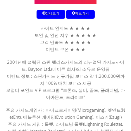
상세보기
바로가기
사이트 인지도 ★ ★ ★ ★
보안 및 안전 지수 ★ ★ ★ ★ ★
고객 만족도 ★ ★ ★ ★ ★
이벤트 쿠폰 ★ ★ ★
2001년에 설립된 스핀 팰리스카지노의 리뉴얼된 카지노사이
트, Bayton Ltd.(베이튼 회사)의 소유로 운영됨
이벤트 정보 : 스핀카지노 신규가입 보너스 약 1,200,000원까
지 100% 매치 보너스 제공
로열티 포인트 VIP 프로그램 "브론즈, 실버, 골드, 플래티넘, 다
이아몬드, 프라이브"
주요 카지노게임사 : 마이크로게이밍(Microgaming), 넷엔트(N
etEnt), 에볼루션 게이밍(Evolution Gaming), 이즈기(Ezugi)
주요 카지노 게임 : 룰렛, 라이트닝 룰렛(Lightning Roulette),