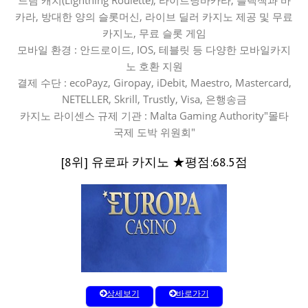
드림 캐치(Lightning Roulette), 라이트닝바카라, 블랙잭과 바
카라, 방대한 양의 슬롯머신, 라이브 딜러 카지노 제공 및 무료
카지노, 무료 슬롯 게임
모바일 환경 : 안드로이드, IOS, 테블릿 등 다양한 모바일카지
노 호환 지원
결제 수단 : ecoPayz, Giropay, iDebit, Maestro, Mastercard,
NETELLER, Skrill, Trustly, Visa, 은행송금
카지노 라이센스 규제 기관 : Malta Gaming Authority"몰타
국제 도박 위원회"
[8위] 유로파 카지노 ★평점:68.5점
상세보기
바로가기