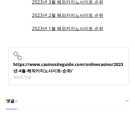
2023년 3월 해외카지노사이트 순위
2023년 2월 해외카지노사이트 순위
2023년 1월 해외카지노사이트 순위
https://www.casinositeguide.com/onlinecasino/2023
년-4월-해외카지노사이트-순위/
966회 연결
댓글
0