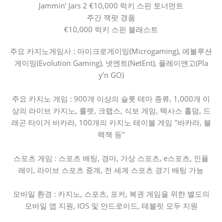
Jammin' Jars 2 €10,000 럭키 스핀 토너먼트
주간 잭팟 경품
€10,000 럭키 스핀 블래스트
주요 카지노게임사 : 마이크로게이밍(Microgaming), 에볼루션
게이밍(Evolution Gaming), 넷엔트(NetEnt), 플레이앤고(Pla
y’n GO)
주요 카지노 게임 : 900개 이상의 슬롯 테마 종류, 1,000개 이
상의 라이브 카지노, 룰렛, 크랩스, 식보 게임, 텍사스 홀덤, 드
래곤 타이거 바카라, 100개의 카지노 테이블 게임 "바카라, 블
랙잭 등"
스포츠 게임 : 스포츠 배팅, 경마, 가상 스포츠, e스포츠, 인플
레이, 라이브 스포츠 중계, 전 세계 스포츠 경기 배팅 가능
모바일 환경 : 카지노, 스포츠, 포커, 복권 게임을 위한 별도의
모바일 앱 지원, IOS 및 안드로이드, 테블릿 모두 지원