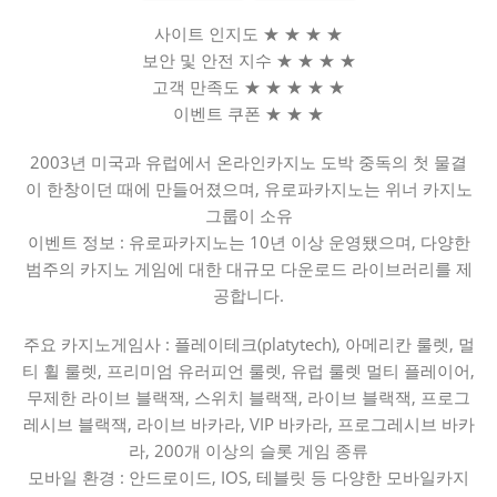
사이트 인지도 ★ ★ ★ ★
보안 및 안전 지수 ★ ★ ★ ★
고객 만족도 ★ ★ ★ ★ ★
이벤트 쿠폰 ★ ★ ★
2003년 미국과 유럽에서 온라인카지노 도박 중독의 첫 물결
이 한창이던 때에 만들어졌으며, 유로파카지노는 위너 카지노
그룹이 소유
이벤트 정보 : 유로파카지노는 10년 이상 운영됐으며, 다양한
범주의 카지노 게임에 대한 대규모 다운로드 라이브러리를 제
공합니다.
주요 카지노게임사 : 플레이테크(platytech), 아메리칸 룰렛, 멀
티 휠 룰렛, 프리미엄 유러피언 룰렛, 유럽 룰렛 멀티 플레이어,
무제한 라이브 블랙잭, 스위치 블랙잭, 라이브 블랙잭, 프로그
레시브 블랙잭, 라이브 바카라, VIP 바카라, 프로그레시브 바카
라, 200개 이상의 슬롯 게임 종류
모바일 환경 : 안드로이드, IOS, 테블릿 등 다양한 모바일카지