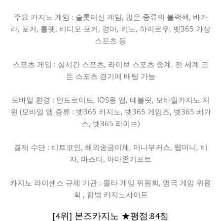
주요 카지노 게임 : 슬롯머신 게임, 많은 종류의 블랙잭, 바카
라, 포커, 룰렛, 비디오 포커, 경마, 키노, 하이로우, 벳365 가상
스포츠 등
스포츠 게임 : 실시간 스포츠, 라이브 스포츠 중계, 전 세계 모
든 스포츠 경기에 배팅 가능
모바일 환경 : 안드로이드, IOS용 앱, 테블릿, 모바일카지노 지
원 (모바일 앱 종류 : 벳365 카지노, 벳365 게임즈, 벳365 베가
스, 벳365 라이브)
결제 수단 : 비트코인, 해외송금이체, 머니부커스, 웹머니, 비
자, 마스터, 아마존기프트
카지노 라이센스 규제 기관 : 몰타 게임 위원회, 영국 게임 위원
회 , 합법 카지노사이트
[4위] 본즈카지노 ★평점:84점