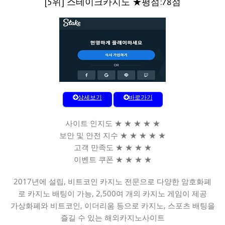
[5위] 스테이크카지노 ★평점:78점
상세보기
바로가기
사이트 인지도 ★ ★ ★ ★ ★
보안 및 안전 지수 ★ ★ ★ ★ ★
고객 만족도 ★ ★ ★ ★
이벤트 쿠폰 ★ ★ ★ ★
2017년에 설립, 비트코인 카지노 전문으로 다양한 암호화폐
로 카지노 배팅이 가능, 2,500여 개의 카지노 게임이 제공
가상화폐와 비트코인, 이더리움 등으로 카지노, 스포츠 배팅을
즐길 수 있는 해외카지노사이트