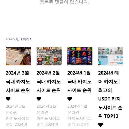
등록된 댓글이 없습니다.
Total 53건
1 페이지
2024년 3월
2024년 2월
2024년 1월
2024년 테
국내 카지노
국내 카지노
국내 카지노
더 카지노|
사이트 순위
사이트 순위
사이트 순위
최고의
USDT 카지
2024년 3월
2024년 2월
2024년 1월
노사이트 순
온라인
온라인
온라인
위 TOP13
카지노사이트
카지노사이트
카지노사이트
순위 2024년
순위 2024년
순위 2024년