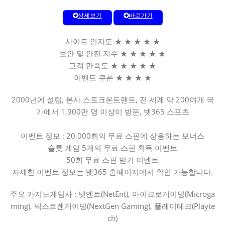
상세보기
바로가기
사이트 인지도 ★ ★ ★ ★ ★
보안 및 안전 지수 ★ ★ ★ ★ ★
고객 만족도 ★ ★ ★ ★ ★
이벤트 쿠폰 ★ ★ ★ ★
2000년에 설립, 본사 스토크온트렌트, 전 세계 약 200여개 국
가에서 1,900만 명 이상이 방문, 벳365 스포츠
이벤트 정보 : 20,000회의 무료 스핀에 상응하는 보너스
슬롯 게임 5개의 무료 스핀 획득 이벤트
50회 무료 스핀 받기 이벤트
자세한 이벤트 정보는 벳365 홈페이지에서 확인 가능합니다.
주요 카지노게임사 : 넷엔트(NetEnt), 마이크로게이밍(Microga
ming), 넥스트젠게이밍(NextGen Gaming), 플레이테크(Playte
ch)