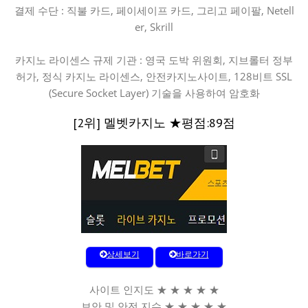
결제 수단 : 직불 카드, 페이세이프 카드, 그리고 페이팔, Netell
er, Skrill
카지노 라이센스 규제 기관 : 영국 도박 위원회, 지브롤터 정부
허가, 정식 카지노 라이센스, 안전카지노사이트, 128비트 SSL
(Secure Socket Layer) 기술을 사용하여 암호화
[2위] 멜벳카지노 ★평점:89점
상세보기
바로가기
사이트 인지도 ★ ★ ★ ★ ★
보안 및 안전 지수 ★ ★ ★ ★ ★