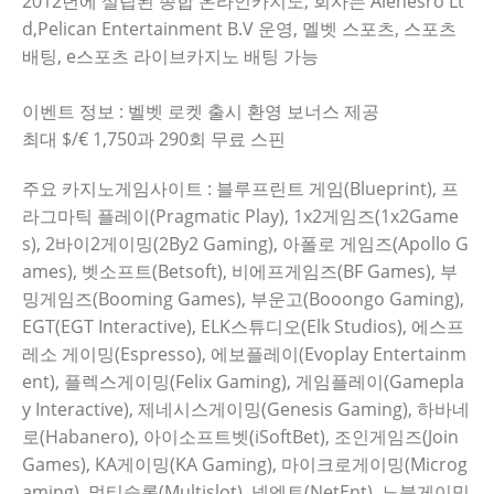
2012년에 설립된 종합 온라인카지노, 회사는 Alenesro Lt
d,Pelican Entertainment B.V 운영, 멜벳 스포츠, 스포츠
배팅, e스포츠 라이브카지노 배팅 가능
이벤트 정보 : 벨벳 로켓 출시 환영 보너스 제공
최대 $/€ 1,750과 290회 무료 스핀
주요 카지노게임사이트 : 블루프린트 게임(Blueprint), 프
라그마틱 플레이(Pragmatic Play), 1x2게임즈(1x2Game
s), 2바이2게이밍(2By2 Gaming), 아폴로 게임즈(Apollo G
ames), 벳소프트(Betsoft), 비에프게임즈(BF Games), 부
밍게임즈(Booming Games), 부운고(Booongo Gaming),
EGT(EGT Interactive), ELK스튜디오(Elk Studios), 에스프
레소 게이밍(Espresso), 에보플레이(Evoplay Entertainm
ent), 플렉스게이밍(Felix Gaming), 게임플레이(Gamepla
y Interactive), 제네시스게이밍(Genesis Gaming), 하바네
로(Habanero), 아이소프트벳(iSoftBet), 조인게임즈(Join
Games), KA게이밍(KA Gaming), 마이크로게이밍(Microg
aming), 멀티슬롯(Multislot), 넷엔트(NetEnt), 노블게이밍