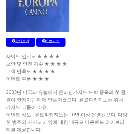
상세보기
바로가기
사이트 인지도 ★ ★ ★ ★
보안 및 안전 지수 ★ ★ ★ ★
고객 만족도 ★ ★ ★ ★
이벤트 쿠폰 ★ ★ ★
2003년 미국과 유럽에서 온라인카지노 도박 중독의 첫 물
결이 한창이던 때에 만들어졌으며, 유로파카지노는 위너
카지노 그룹이 소유
이벤트 정보 : 유로파카지노는 10년 이상 운영됐으며, 다양
한 범주의 카지노 게임에 대한 대규모 다운로드 라이브러
리를 제공합니다.