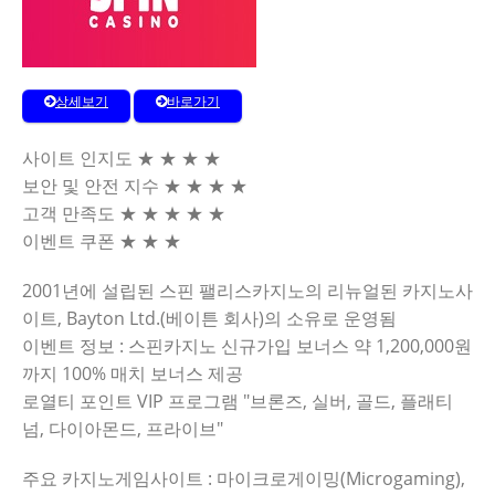
상세보기
바로가기
사이트 인지도 ★ ★ ★ ★
보안 및 안전 지수 ★ ★ ★ ★
고객 만족도 ★ ★ ★ ★ ★
이벤트 쿠폰 ★ ★ ★
2001년에 설립된 스핀 팰리스카지노의 리뉴얼된 카지노사
이트, Bayton Ltd.(베이튼 회사)의 소유로 운영됨
이벤트 정보 : 스핀카지노 신규가입 보너스 약 1,200,000원
까지 100% 매치 보너스 제공
로열티 포인트 VIP 프로그램 "브론즈, 실버, 골드, 플래티
넘, 다이아몬드, 프라이브"
주요 카지노게임사이트 : 마이크로게이밍(Microgaming),