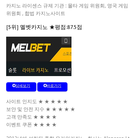
카지노 라이센스 규제 기관 : 몰타 게임 위원회, 영국 게임
위원회 , 합법 카지노사이트
[5위] 멜벳카지노 ★평점:87.5점
상세보기
바로가기
사이트 인지도 ★ ★ ★ ★ ★
보안 및 안전 지수 ★ ★ ★ ★ ★
고객 만족도 ★ ★ ★ ★
이벤트 쿠폰 ★ ★ ★ ★