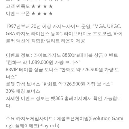
고객 만족도 ★ ★ ★ ★
이벤트 쿠폰 ★ ★ ★ ★
1997년부터 20년 이상 카지노사이트 운영, "MGA, UKGC,
GRA 카지노 라이센스 등록", 라이브카지노 프로모션, 하이
롤러 액션에 적합한 엘리트 라운지 제공
이벤트 정보 : 라이브카지노 888Xtra테이블 상금 이벤트
"한화로 약 1,089,000원 가량 보너스"
88VIP 테이블 상금 보너스 "한화로 약 726.900원 가량 보
너스"
룰렛 당첨 보너스 "한화로 약 726.900원 가량 보너스"
30% 매칭 보너스
자세한 이벤트 정보는 벳365 홈페이지에서 확인 가능합니
다.
주요 카지노게임사이트 : 에볼루션게이밍(Evolution Gami
ng), 플레이테크(Playtech)