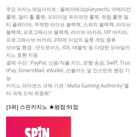
주요 카지노게임사이트 : 플레이테크(platytech), 아메리칸
룰렛, 멀티 휠 룰렛, 프리미엄 유러피언 룰렛, 유럽 룰렛 멀
티 플레이어, 무제한 라이브 블랙잭, 스위치 블랙잭, 라이브
블랙잭, 프로그레시브 블랙잭, 라이브 바카라, VIP 바카라,
프로그레시브 바카라, 200개 이상의 슬롯 게임 종류
모바일 환경 : 안드로이드, IOS, 테블릿 등 다양한 모바일카
지노 호환 지원
결제 수단 : PayPal, 신용/직불 카드, 은행 송금, Swiff, Trus
tPay, DineroMail, eWallet, 선불카드 및 인스턴트 뱅킹 기
능
카지노 라이센스 규제 기관 : Malta Gaming Authority"몰
타 국제 도박 위원회"
[3위] 스핀카지노 ★평점:91점