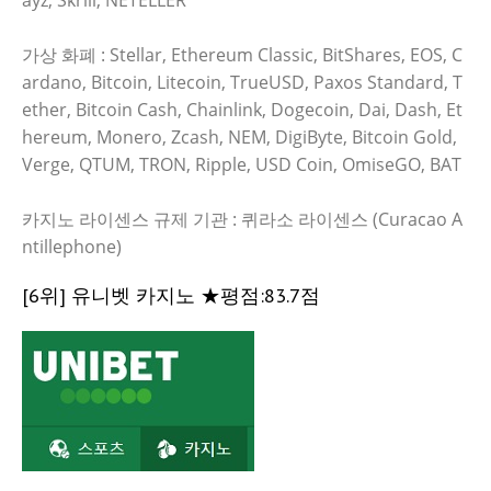
ayz, Skrill, NETELLER
가상 화폐 : Stellar, Ethereum Classic, BitShares, EOS, C
ardano, Bitcoin, Litecoin, TrueUSD, Paxos Standard, T
ether, Bitcoin Cash, Chainlink, Dogecoin, Dai, Dash, Et
hereum, Monero, Zcash, NEM, DigiByte, Bitcoin Gold,
Verge, QTUM, TRON, Ripple, USD Coin, OmiseGO, BAT
카지노 라이센스 규제 기관 : 퀴라소 라이센스 (Curacao A
ntillephone)
[6위] 유니벳 카지노 ★평점:83.7점