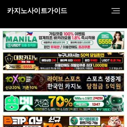
카지노사이트가이드