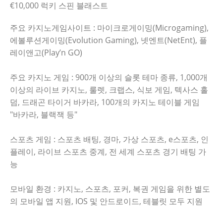
€10,000 럭키 스핀 블래스트
주요 카지노게임사이트 : 마이크로게이밍(Microgaming),
에볼루션게이밍(Evolution Gaming), 넷엔트(NetEnt), 플
레이앤고(Play’n GO)
주요 카지노 게임 : 900개 이상의 슬롯 테마 종류, 1,000개
이상의 라이브 카지노, 룰렛, 크랩스, 식보 게임, 텍사스 홀
덤, 드래곤 타이거 바카라, 100개의 카지노 테이블 게임
"바카라, 블랙잭 등"
스포츠 게임 : 스포츠 배팅, 경마, 가상 스포츠, e스포츠, 인
플레이, 라이브 스포츠 중계, 전 세계 스포츠 경기 배팅 가
능
모바일 환경 : 카지노, 스포츠, 포커, 복권 게임을 위한 별도
의 모바일 앱 지원, IOS 및 안드로이드, 테블릿 모두 지원