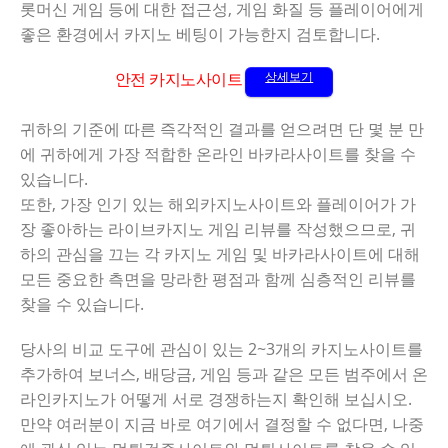
롯머신 게임 등에 대한 접근성, 게임 화질 등 플레이어에게
좋은 환경에서 카지노 베팅이 가능한지 검토합니다.
안전 카지노사이트
상세보기
귀하의 기준에 따른 즉각적인 결과를 얻으려면 단 몇 분 만
에 귀하에게 가장 적합한 온라인 바카라사이트를 찾을 수
있습니다.
또한, 가장 인기 있는 해외카지노사이트와 플레이어가 가
장 좋아하는 라이브카지노 게임 리뷰를 작성했으므로, 귀
하의 관심을 끄는 각 카지노 게임 및 바카라사이트에 대해
모든 중요한 측면을 망라한 평점과 함께 심층적인 리뷰를
찾을 수 있습니다.
당사의 비교 도구에 관심이 있는 2~3개의 카지노사이트를
추가하여 보너스, 배당금, 게임 등과 같은 모든 범주에서 온
라인카지노가 어떻게 서로 경쟁하는지 확인해 보십시오.
만약 여러분이 지금 바로 여기에서 결정할 수 없다면, 나중