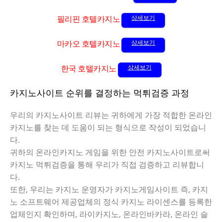
필리핀 호텔카지노
상세보기
마카오 호텔카지노
상세보기
한국 호텔카지노
상세보기
카지노사이트 순위를 결정하는 먹튀검증 과정
우리의 카지노사이트 리뷰는 귀하에게 가장 적합한 온라인
카지노를 찾는 데 도움이 되는 형식으로 작성이 되었습니
다.
귀하의 온라인카지노 게임을 위한 안전 카지노사이트로써
카지노 먹튀검증을 통해 우리가 직접 검증하고 리뷰합니
다.
또한, 우리는 카지노 운영자가 카지노게임사이트 즉, 카지
노 소프트웨어 제공업체의 정식 카지노 라이센스를 등록한
업체인지 확인하며, 라이카지노, 온라인바카라, 온라인 슬