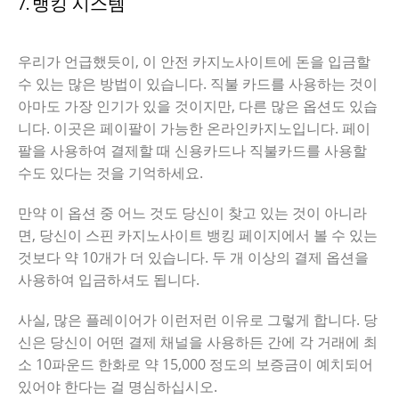
7. 뱅킹 시스템
우리가 언급했듯이, 이 안전 카지노사이트에 돈을 입금할
수 있는 많은 방법이 있습니다. 직불 카드를 사용하는 것이
아마도 가장 인기가 있을 것이지만, 다른 많은 옵션도 있습
니다. 이곳은 페이팔이 가능한 온라인카지노입니다. 페이
팔을 사용하여 결제할 때 신용카드나 직불카드를 사용할
수도 있다는 것을 기억하세요.
만약 이 옵션 중 어느 것도 당신이 찾고 있는 것이 아니라
면, 당신이 스핀 카지노사이트 뱅킹 페이지에서 볼 수 있는
것보다 약 10개가 더 있습니다. 두 개 이상의 결제 옵션을
사용하여 입금하셔도 됩니다.
사실, 많은 플레이어가 이런저런 이유로 그렇게 합니다. 당
신은 당신이 어떤 결제 채널을 사용하든 간에 각 거래에 최
소 10파운드 한화로 약 15,000 정도의 보증금이 예치되어
있어야 한다는 걸 명심하십시오.