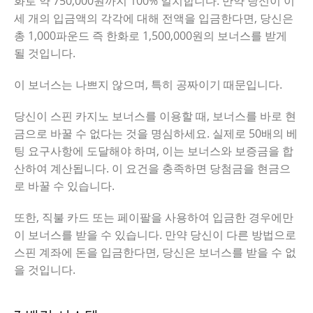
화로 약 750,000원까지 100% 일치합니다. 만약 당신이 이
세 개의 입금액의 각각에 대해 전액을 입금한다면, 당신은
총 1,000파운드 즉 한화로 1,500,000원의 보너스를 받게
될 것입니다.
이 보너스는 나쁘지 않으며, 특히 공짜이기 때문입니다.
당신이 스핀 카지노 보너스를 이용할 때, 보너스를 바로 현
금으로 바꿀 수 없다는 것을 명심하세요. 실제로 50배의 베
팅 요구사항에 도달해야 하며, 이는 보너스와 보증금을 합
산하여 계산됩니다. 이 요건을 충족하면 당첨금을 현금으
로 바꿀 수 있습니다.
또한, 직불 카드 또는 페이팔을 사용하여 입금한 경우에만
이 보너스를 받을 수 있습니다. 만약 당신이 다른 방법으로
스핀 계좌에 돈을 입금한다면, 당신은 보너스를 받을 수 없
을 것입니다.