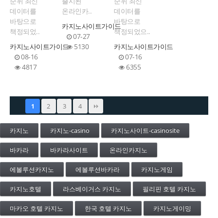
순위 최신
출시된
순위 최신
데이터를
온라인카..
데이터를
바탕으로
바탕으로
카지노사이트가이드
책정되었..
책정되었으..
07-27
카지노사이트가이드
5130
카지노사이트가이드
08-16
07-16
4817
6355
2
3
4
1
카지노
카지노-casino
카지노사이트-casinosite
바카라
바카라사이트
온라인카지노
에볼루션카지노
에볼루션바카라
카지노게임
카지노호텔
라스베이거스 카지노
필리핀 호텔 카지노
마카오 호텔 카지노
한국 호텔 카지노
카지노게이밍