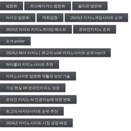
밤문화
라스베이거스 밤문화
필리핀 밤문화
마카오 밤문화
먹튀검증
2023년 카지노게임사이트 순위
2022년 라이브 카지노게이밍 베스트
온라인카지노 순위
포커-poker
2024년 테더 카지노| 최고의 usdt 카지노사이트 순위 top13
하이롤러 카지노사이트 추천
카지노사이트 암호화 역활과 보안 기술
가상 현실 VR 온라인카지노 성장
온라인 카지노 AI 인공지능에 의한 변화
최고의 바카라사이트 순위 추천
2024년 카지노사이트 시장 성장 배경