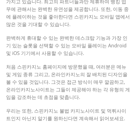
가지고 있습니다. 최고의 파트너들과만 제휴하여 뱅킹 업
무에 관해서는 완벽한 유연성을 제공합니다. 또한, 이동 중
에 플레이하는 것을 좋아한다면 스핀카지노 모바일 앱에서
많은 것을 기대할 수 있습니다.
완벽하게 휴대할 수 있는 완벽한 데스크탑 기능과 가장 인
기 있는 슬롯을 선택할 수 있는 모바일 플레이는 Android
및 iOS 기기에서 사용할 수 있습니다.
처음 스핀카지노 홈페이지에 방문했을 때, 여러분은 메뉴
및 게임 종류 그리고, 온라인카지노의 잘 배치된 디자인을
볼 수 있을 것입니다. 그것은 접근 방식이 매우 깔끔하고,
온라인카지노사이트는 그들이 제공해야 하는 각 유형의 게
임을 강조하는 데 초점을 맞춥니다.
우리는 또한, 스핀카지노 불법 카지노사이트 및 먹튀사이
트인지 아닌지 알기를 원하신다면 계속해서 읽어보세요.