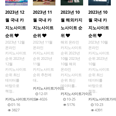
2023년 12
2023년 11
2023년 10
2023년 10
월 국내 카
월 국내 카
월 해외카지
월 국내 카
지노사이트
지노사이트
노사이트 순
지노사이트
순위
순위
위
순위
2023년 12월
2023년 11월
해외 온라인
2023년 10월
온라인
온라인
카지노사이트
온라인
카지노사이트
카지노사이트
순위 2023년
카지노사이트
순위 2023년
순위 2023년
10월 2023년
순위 2023년
12월
11월
10월 해외
10월
카지노사이트
카지노사이트
온라인
카지노사이트
순위 최신
순위 추천에
카지노사이트
순위 최신
데이터를
대..
순위 최신
데이터를
바탕으로
데이터를..
바탕으로
카지노사이트가이드
책정..
책정..
12-01
카지노사이트가이드
카지노사이트가이드
4026
10-25
카지노사이트가
01-16
5176
10-23
3827
4391