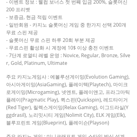
- 이벤트 정보 : 웰컴 보너스 첫 번째 입금 200%, 슬롯머신
200 프리벳
- 보증금, 현금 적립 이벤트
- 일반회원 - 카지노 슬롯머신 게임 중 한가지 선택 200개
무료 스핀 제공
- 슬롯머신 무료 스핀 하루 20회 부분 제공
- 무료스핀 활성화 시 계정에 10$ 이상 충전 이벤트
- 7단계 로열티 레벨 운영 : Novice, Regular, Bronze, Silve
r, Gold, Platinum, Ultimate
주요 카지노게임사 : 에볼루션게이밍(Evolution Gaming),
아시아게이밍(AsiaGaming), 플레이텍(Playtech), 마이크
로게이밍(Microgaming), 넷엔트, 플레이앤고, 프라그마틱
플레이(Pragmatic Play), 퀵스핀(Quickspin), 레드타이거
(Red Tiger), 릴렉스게이밍(Relax Gaming), 이그드라실(Y
ggdrasil), 노리밋시티 게임(Nolimit City), ELK 게임(Elk),
블루프린트 게임(Blueprint), 플레이슨(Playson)
주요 카지노 게임 : 미니크래프트 게임 스타일 방식 설계,