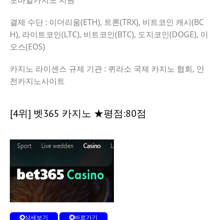
모바일카지노 지원
결제 수단 : 이더리움(ETH), 트론(TRX), 비트코인 캐시(BC
H), 라이트코인(LTC), 비트코인(BTC), 도지코인(DOGE), 이
오스(EOS)
카지노 라이센스 규제 기관 : 퀴라소 국제 카지노 협회, 안
전카지노사이트
[4위] 벳365 카지노 ★평점:80점
상세보기
바로가기