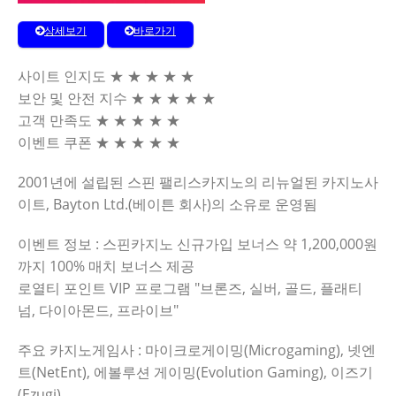
상세보기
바로가기
사이트 인지도 ★ ★ ★ ★ ★
보안 및 안전 지수 ★ ★ ★ ★ ★
고객 만족도 ★ ★ ★ ★ ★
이벤트 쿠폰 ★ ★ ★ ★ ★
2001년에 설립된 스핀 팰리스카지노의 리뉴얼된 카지노사
이트, Bayton Ltd.(베이튼 회사)의 소유로 운영됨
이벤트 정보 : 스핀카지노 신규가입 보너스 약 1,200,000원
까지 100% 매치 보너스 제공
로열티 포인트 VIP 프로그램 "브론즈, 실버, 골드, 플래티
넘, 다이아몬드, 프라이브"
주요 카지노게임사 : 마이크로게이밍(Microgaming), 넷엔
트(NetEnt), 에볼루션 게이밍(Evolution Gaming), 이즈기
(Ezugi)