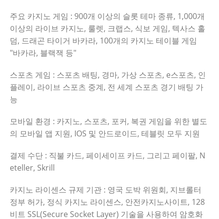
주요 카지노 게임 : 900개 이상의 슬롯 테마 종류, 1,000개
이상의 라이브 카지노, 룰렛, 크랩스, 식보 게임, 텍사스 홀
덤, 드래곤 타이거 바카라, 100개의 카지노 테이블 게임
"바카라, 블랙잭 등"
스포츠 게임 : 스포츠 배팅, 경마, 가상 스포츠, e스포츠, 인
플레이, 라이브 스포츠 중계, 전 세계 스포츠 경기 배팅 가
능
모바일 환경 : 카지노, 스포츠, 포커, 복권 게임을 위한 별도
의 모바일 앱 지원, IOS 및 안드로이드, 테블릿 모두 지원
결제 수단 : 직불 카드, 페이세이프 카드, 그리고 페이팔, N
eteller, Skrill
카지노 라이센스 규제 기관 : 영국 도박 위원회, 지브롤터
정부 허가, 정식 카지노 라이센스, 안전카지노사이트, 128
비트 SSL(Secure Socket Layer) 기술을 사용하여 암호화