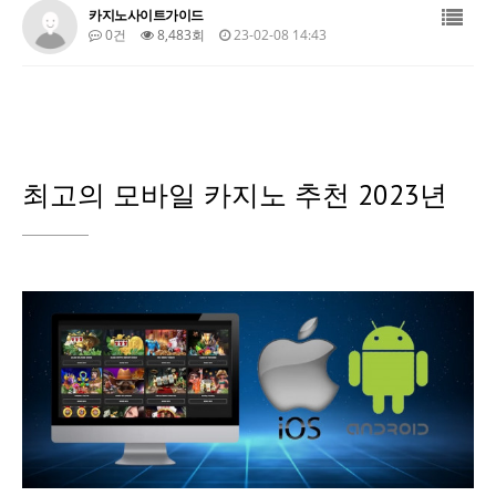
카지노사이트가이드
0건
8,483회
23-02-08 14:43
최고의 모바일 카지노 추천 2023년