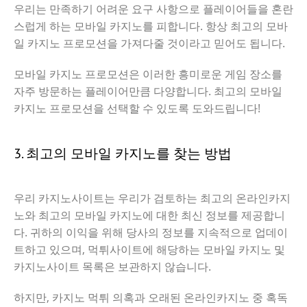
우리는 만족하기 어려운 요구 사항으로 플레이어들을 혼란
스럽게 하는 모바일 카지노를 피합니다. 항상 최고의 모바
일 카지노 프로모션을 가져다줄 것이라고 믿어도 됩니다.
모바일 카지노 프로모션은 이러한 흥미로운 게임 장소를
자주 방문하는 플레이어만큼 다양합니다. 최고의 모바일
카지노 프로모션을 선택할 수 있도록 도와드립니다!
3. 최고의 모바일 카지노를 찾는 방법
우리 카지노사이트는 우리가 검토하는 최고의 온라인카지
노와 최고의 모바일 카지노에 대한 최신 정보를 제공합니
다. 귀하의 이익을 위해 당사의 정보를 지속적으로 업데이
트하고 있으며, 먹튀사이트에 해당하는 모바일 카지노 및
카지노사이트 목록은 보관하지 않습니다.
하지만, 카지노 먹튀 의혹과 오래된 온라인카지노 중 혹독