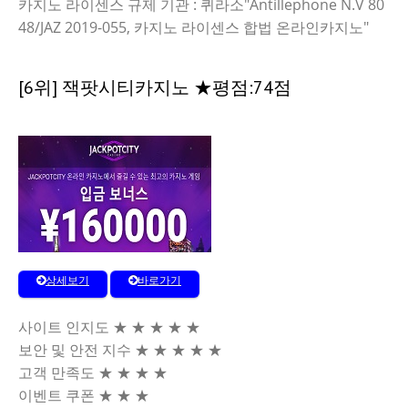
카지노 라이센스 규제 기관 : 퀴라소"Antillephone N.V 80
48/JAZ 2019-055, 카지노 라이센스 합법 온라인카지노"
[6위] 잭팟시티카지노 ★평점:74점
상세보기
바로가기
사이트 인지도 ★ ★ ★ ★ ★
보안 및 안전 지수 ★ ★ ★ ★ ★
고객 만족도 ★ ★ ★ ★
이벤트 쿠폰 ★ ★ ★