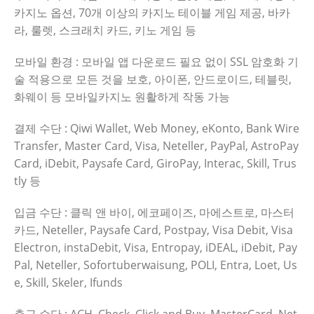
카지노 옵션, 70개 이상의 카지노 테이블 게임 제공, 바카
라, 룰렛, 스크래치 카드, 키노 게임 등
모바일 환경 : 모바일 앱 다운로드 필요 없이 SSL 암호화 기
술 적용으로 모든 것을 보호, 아이폰, 안드로이드, 테블릿,
화웨이 등 모바일카지노 원활하게 작동 가능
결제 수단 : Qiwi Wallet, Web Money, eKonto, Bank Wire
Transfer, Master Card, Visa, Neteller, PayPal, AstroPay
Card, iDebit, Paysafe Card, GiroPay, Interac, Skill, Trus
tly 등
입금 수단 : 클릭 앤 바이, 에코페이즈, 마에스트로, 마스터
카드, Neteller, Paysafe Card, Postpay, Visa Debit, Visa
Electron, instaDebit, Visa, Entropay, iDEAL, iDebit, Pay
Pal, Neteller, Sofortuberwaisung, POLI, Entra, Loet, Us
e, Skill, Skeler, Ifunds