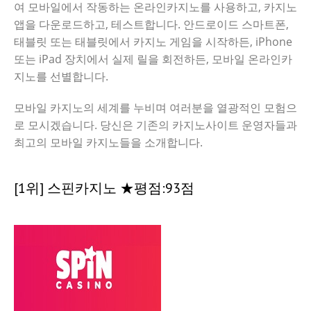
여 모바일에서 작동하는 온라인카지노를 사용하고, 카지노
앱을 다운로드하고, 테스트합니다. 안드로이드 스마트폰,
태블릿 또는 태블릿에서 카지노 게임을 시작하든, iPhone
또는 iPad 장치에서 실제 릴을 회전하든, 모바일 온라인카
지노를 선별합니다.
모바일 카지노의 세계를 누비며 여러분을 열광적인 모험으
로 모시겠습니다. 당신은 기존의 카지노사이트 운영자들과
최고의 모바일 카지노들을 소개합니다.
[1위] 스핀카지노 ★평점:93점