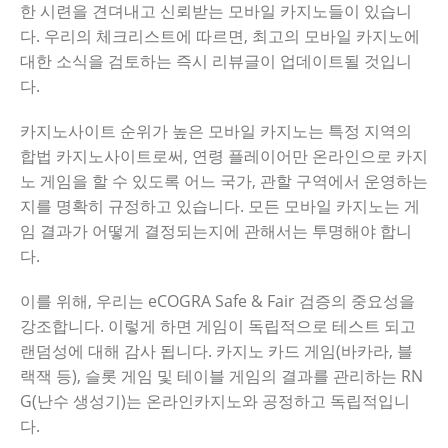
한 시련을 견뎌내고 신뢰받는 모바일 카지노들이 있습니
다. 우리의 체크리스트에 따르면, 최고의 모바일 카지노에
대한 소식을 검토하는 즉시 리뷰글이 업데이트될 것입니
다.
카지노사이트 순위가 높은 모바일 카지노는 특정 지역의
합법 카지노사이트로써, 연령 플레이어만 온라인으로 카지
노 게임을 할 수 있도록 어느 국가, 관할 구역에서 운영하는
지를 명확히 규정하고 있습니다. 모든 모바일 카지노는 게
임 결과가 어떻게 결정되는지에 관해서는 투명해야 합니
다.
이를 위해, 우리는 eCOGRA Safe & Fair 검증의 중요성을
강조합니다. 이렇게 하면 게임이 독립적으로 테스트 되고
랜덤성에 대해 감사 됩니다. 카지노 카드 게임(바카라, 블
랙잭 등), 슬롯 게임 및 테이블 게임의 결과를 관리하는 RN
G(난수 생성기)는 온라인카지노와 공정하고 독립적입니
다.