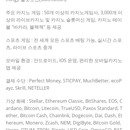
주요 카지노 게임 : 50개 이상의 카지노게임사, 3,000개 이
상의 라이브카지노 및 카지노 슬롯머신 게임, 카지노 테이
블 "바카라, 블랙잭" 등 제공
스포츠 게임 : 전 세계 모든 스포츠 배팅 가능, 실시간 스포
츠, 라이브 스포츠 중계
모바일 환경 : 안드로이드, IOS 운영, 편리한 모바일카지노
앱 제공
결제 수단 : Perfect Money, STICPAY, MuchBetter, ecoP
ayz, Skrill, NETELLER
가상 화폐 : Stellar, Ethereum Classic, BitShares, EOS, C
ardano, Bitcoin, Litecoin, TrueUSD, Paxos Standard, T
ether, Bitcoin Cash, Chainlink, Dogecoin, Dai, Dash, Et
hereum, Monero, Zcash, NEM, DigiByte, Bitcoin Gold,