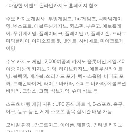
- 다양한 이벤트 온라인카지노 홈페이지 참조
주요 카지노게임사 : 부밍게임즈, 1x2게임즈, 빅타임게이
밍, 벳소프트, 에볼루션카지노, 퀵스핀, 부운고, 에보플레
이, 푸쉬게이밍, 플레이테크, 플레이앤고, 플레이손, 프라그
마틱플레이, 아이소프트벳, 넷엔트, 하바네로, 마이크로게
이밍
주요 카지노 게임 : 2,000여종의 카지노 슬롯머신 게임, 40
여종 이상의 카지노 게임, 라이브카지노, 에볼루션라이트
닝, 블랙잭, 메가볼, 쓰리카드 포커, 텍사스홀덤, 비디오 포
커, 드래곤타이거, 라이브 바카라, 스피드 바카라, 에볼루션
바카라, 크랩스, 크랩, 식보게임, 슈퍼 식보 등
스포츠 배팅 게임 지원 : UFC 공식 파트너, E-스포츠, 축구,
야구, 농구 등 전 세계 스포츠 종목 실시간 배팅 가능
모바일 환경 : 안드로이드, 아이폰, 테블릿, 인터넷 카지노,