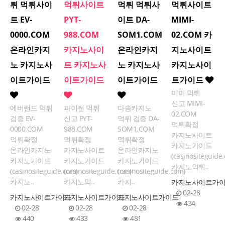
튀 먹튀사이
먹튀사이트
먹튀 먹튀사
먹튀사이트
트 EV-
PYT-
이트 DA-
MIMI-
0000.COM
988.COM
SOM1.COM
02.COM 카
온라인카지
카지노사이
온라인카지
지노사이트
노 카지노사
트 카지노사
노 카지노사
카지노사이
이트가이드
이트가이드
이트가이드
트가이드
미미 먹튀
신고 MIMI-
에버랜드 먹튀
파이썬 먹튀
다솜카지노
02.COM
검증 EV-
신고 PYT-
먹튀 검증 DA-
먹튀확정
0000.COM
988.COM
SOM1.COM
카지노사이트
먹튀확정
먹튀확정
먹튀확정
카지노가이드
온라인카지노
카지노사이트
온라인카지노
(casinositeguide
카지노가이드
카지노가이드
카지노가이드
카지노먹튀..
(casinositeguide.com)
(casinositeguide.com)
(casinositeguide.com)
카지노..
카지노먹..
카지..
카지노사이트가
02-28
카지노사이트가이드
카지노사이트가이드
카지노사이트가이드
434
02-28
02-28
02-28
440
433
481