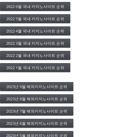
2022 6월 국내 카지노사이트 순위
2022 5월 국내 카지노사이트 순위
2022 4월 국내 카지노사이트 순위
2022 3월 국내 카지노사이트 순위
2022 2월 국내 카지노사이트 순위
2022 1월 국내 카지노사이트 순위
2023년 9월 해외카지노사이트 순위
2023년 8월 해외카지노사이트 순위
2023년 7월 해외카지노사이트 순위
2023년 6월 해외카지노사이트 순위
2023년 5월 해외카지노사이트 순위