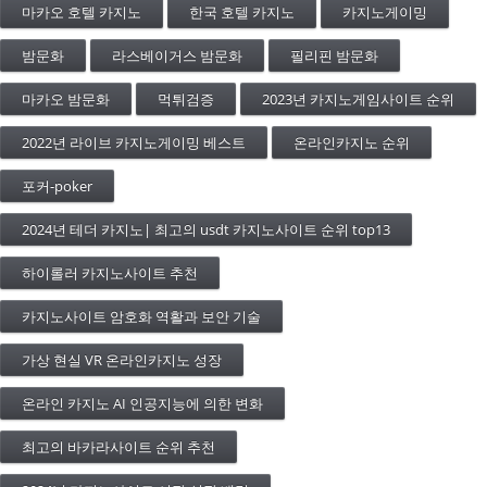
마카오 호텔 카지노
한국 호텔 카지노
카지노게이밍
밤문화
라스베이거스 밤문화
필리핀 밤문화
마카오 밤문화
먹튀검증
2023년 카지노게임사이트 순위
2022년 라이브 카지노게이밍 베스트
온라인카지노 순위
포커-poker
2024년 테더 카지노| 최고의 usdt 카지노사이트 순위 top13
하이롤러 카지노사이트 추천
카지노사이트 암호화 역활과 보안 기술
가상 현실 VR 온라인카지노 성장
온라인 카지노 AI 인공지능에 의한 변화
최고의 바카라사이트 순위 추천