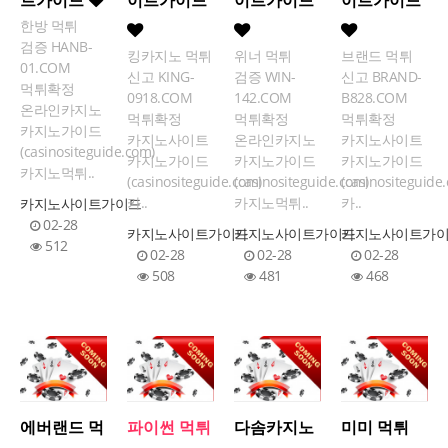
한방 먹튀
검증 HANB-
킹카지노 먹튀
위너 먹튀
브랜드 먹튀
01.COM
신고 KING-
검증 WIN-
신고 BRAND-
먹튀확정
0918.COM
142.COM
B828.COM
온라인카지노
먹튀확정
먹튀확정
먹튀확정
카지노가이드
카지노사이트
온라인카지노
카지노사이트
(casinositeguide.com)
카지노가이드
카지노가이드
카지노가이드
카지노먹튀..
(casinositeguide.com)
(casinositeguide.com)
(casinositeguide
카..
카지노먹튀..
카..
카지노사이트가이드
02-28
카지노사이트가이드
카지노사이트가이드
카지노사이트가
512
02-28
02-28
02-28
508
481
468
에버랜드 먹
파이썬 먹튀
다솜카지노
미미 먹튀