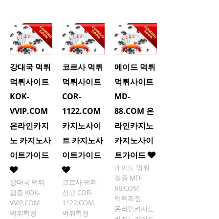
강대국 먹튀
코르사 먹튀
메이드 먹튀
먹튀사이트
먹튀사이트
먹튀사이트
KOK-
COR-
MD-
VVIP.COM
1122.COM
88.COM 온
온라인카지
카지노사이
라인카지노
노 카지노사
트 카지노사
카지노사이
이트가이드
이트가이드
트가이드
메이드 먹튀
검증 MD-
강대국 먹튀
코르사 먹튀
88.COM
검증 KOK-
신고 COR-
먹튀확정
VVIP.COM
1122.COM
온라인카지노
먹튀확정
먹튀확정
카지노가이드