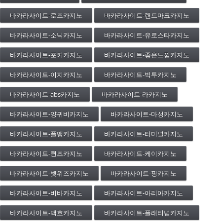
바카라사이트-로즈카지노
바카라사이트-랜드마크카지노
바카라사이트-소닉카지노
바카라사이트-유로스타카지노
바카라사이트-포커카지노
바카라사이트-좋은느낌카지노
바카라사이트-이지카지노
바카라사이트-빅투카지노
바카라사이트-abs카지노
바카라사이트-라카지노
바카라사이트-양귀비카지노
바카라사이트-마성카지노
바카라사이트-플뱅카지노
바카라사이트-터미널카지노
바카라사이트-퀸즈카지노
바카라사이트-케이카지노
바카라사이트-벳위즈카지노
바카라사이트-핑카지노
바카라사이트-비바카지노
바카라사이트-아리아카지노
바카라사이트-백호카지노
바카라사이트-플래티넘카지노