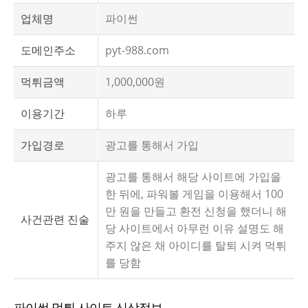
업체명
파이썬
도메인주소
pyt-988.com
먹튀금액
1,000,000원
이용기간
하루
가입경로
광고를 통해서 가입
광고를 통해서 해당 사이트에 가입을
한 뒤에, 파워볼 게임을 이용해서 100
만 원을 만들고 환전 신청을 했더니 해
사건관련 진술
당 사이트에서 아무런 이유 설명도 해
주지 않은 채 아이디를 탈퇴 시켜 먹튀
를 당함
파이썬 먹튀 사이트 신상정보