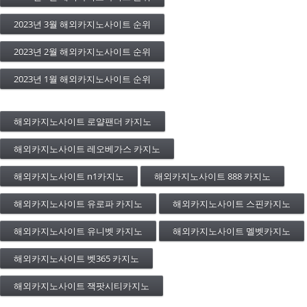
2023년 3월 해외카지노사이트 순위
2023년 2월 해외카지노사이트 순위
2023년 1월 해외카지노사이트 순위
해외카지노사이트 로얄팬더 카지노
해외카지노사이트 레오베가스 카지노
해외카지노사이트 n1카지노
해외카지노사이트 888 카지노
해외카지노사이트 유로파 카지노
해외카지노사이트 스핀카지노
해외카지노사이트 유니벳 카지노
해외카지노사이트 멜벳카지노
해외카지노사이트 벳365 카지노
해외카지노사이트 잭팟시티카지노