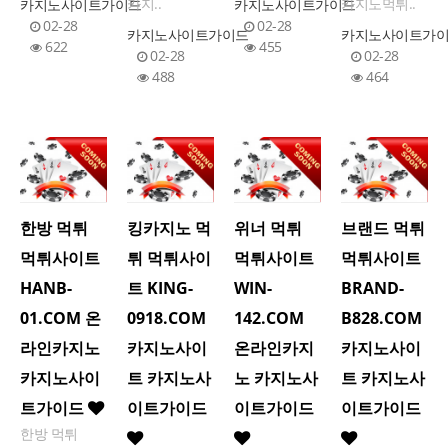
카지..
카지노먹튀..
카지노사이트가이드
카지노사이트가이드
02-28
02-28
카지노사이트가이드
카지노사이트가
622
455
02-28
02-28
488
464
한방 먹튀
킹카지노 먹
위너 먹튀
브랜드 먹튀
먹튀사이트
튀 먹튀사이
먹튀사이트
먹튀사이트
HANB-
트 KING-
WIN-
BRAND-
01.COM 온
0918.COM
142.COM
B828.COM
라인카지노
카지노사이
온라인카지
카지노사이
카지노사이
트 카지노사
노 카지노사
트 카지노사
트가이드
이트가이드
이트가이드
이트가이드
한방 먹튀