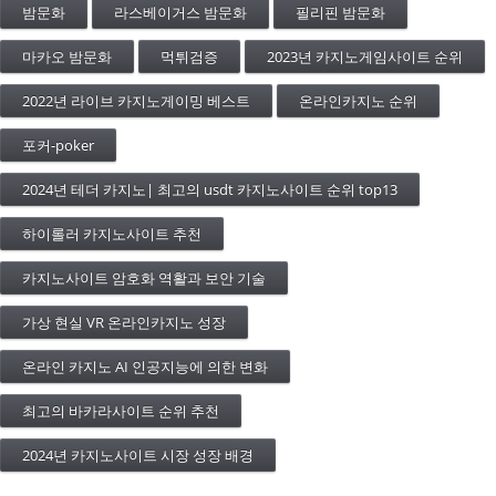
밤문화
라스베이거스 밤문화
필리핀 밤문화
마카오 밤문화
먹튀검증
2023년 카지노게임사이트 순위
2022년 라이브 카지노게이밍 베스트
온라인카지노 순위
포커-poker
2024년 테더 카지노| 최고의 usdt 카지노사이트 순위 top13
하이롤러 카지노사이트 추천
카지노사이트 암호화 역활과 보안 기술
가상 현실 VR 온라인카지노 성장
온라인 카지노 AI 인공지능에 의한 변화
최고의 바카라사이트 순위 추천
2024년 카지노사이트 시장 성장 배경