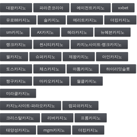
대왕카지노
파라존코리아
에이전트카지노
xxbet
유로88카지노
솔카지노
메리트카지노
더킹카지노
sm카지노
AX카지노
헤라카지노
뉴헤븐카지노
랭크카지노
썬시티카지노
카지노사이트-랭크카지노
월카지노
슈퍼카지노
제왕카지노
아인카지노
토스카지노
체스카지노
아톰카지노
하이리밋슬롯
짱구카지노
마카오카지노
월클카지노
미라클카지노
카지노사이트-파라오카지노
럼피쉬카지노
크리스탈카지노
리버카지노
프롬카지노
태양성카지노
mgm카지노
더킹카지노