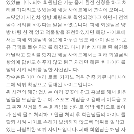
있었습니다. 피해 회원님은 기분 좋게 환전 신청을 하고 처
리를 기다리고 있었는데 해당 사이트에서 연락이 오더니,
느닷없이 시간차 양방 배팅으로 확인되었다고 하면서 전액
몰수 처리를 하겠다는 말을 하였습니다. 피해 회원님은 양
방 배팅 한 적 없고 억울함을 표현하였지만 해당 사이트에
서는 피해 회원님의 질문에 아무런 답도 해주지 않은 채 보
유 금액을 몰수 처리를 해갔고, 다시 한번 제대로 된 확인을
해달라고 항의를 했지만 해당 사이트에서는 피해 회원님의
항의에 답변도 해주지 않고 원금 처리만 해준 후 아이디를
탈퇴 시켜 먹튀를 당한 사건입니다.
장수촌은 이미 여러 토토, 카지노 먹튀 검증 커뮤니티 사이
트에 먹튀 확정으로 등재된 사이트입니다.
위 사건의 해당 업체는 여러 곳곳에 광고 홍보를 해서 회원
님들을 모집을 한 뒤에, 스포츠 게임을 이용해서 이득을 보
고 환전 신청을 하는 회원님들 상대로 양방 배팅으로 몰아
가 전액 몰수 처리하고 원금 처리 후 회원님들의 아이디를
탈퇴 시켜 사이트 손해가 발생하지 않도록 먹튀를 일삼고
있는 파렴치한 먹튀 사이트입니다. 피해 회원님은 해당 사