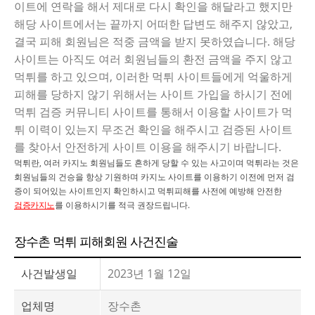
이트에 연락을 해서 제대로 다시 확인을 해달라고 했지만
해당 사이트에서는 끝까지 어떠한 답변도 해주지 않았고,
결국 피해 회원님은 적중 금액을 받지 못하였습니다. 해당
사이트는 아직도 여러 회원님들의 환전 금액을 주지 않고
먹튀를 하고 있으며, 이러한 먹튀 사이트들에게 억울하게
피해를 당하지 않기 위해서는 사이트 가입을 하시기 전에
먹튀 검증 커뮤니티 사이트를 통해서 이용할 사이트가 먹
튀 이력이 있는지 무조건 확인을 해주시고 검증된 사이트
를 찾아서 안전하게 사이트 이용을 해주시기 바랍니다.
먹튀란, 여러 카지노 회원님들도 흔하게 당할 수 있는 사고이며 먹튀라는 것은
회원님들의 건승을 항상 기원하며 카지노 사이트를 이용하기 이전에 먼저 검
증이 되어있는 사이트인지 확인하시고 먹튀피해를 사전에 예방해 안전한
검증카지노
를 이용하시기를 적극 권장드립니다.
장수촌 먹튀 피해회원 사건진술
사건발생일
2023년 1월 12일
업체명
장수촌