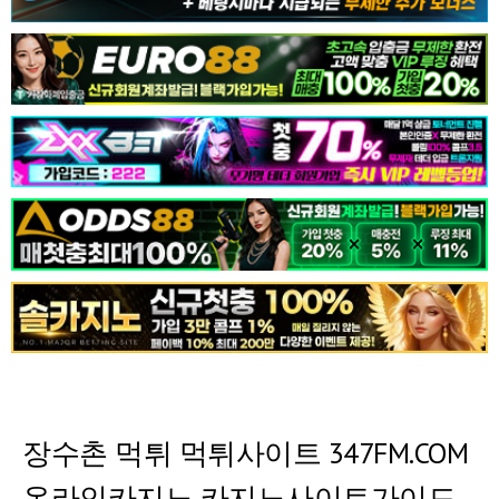
장수촌 먹튀 먹튀사이트 347FM.COM
온라인카지노 카지노사이트가이드