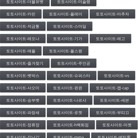
토토사이트-더블유벳
토토사이트-미슐랭
토토사이트-카린
토토사이트-플레이
토토사이트-마추자
토토사이트-저금통
토토사이트-스마일
토토사이트-레모나
토토사이트-기가
토토사이트-레고
토토사이트-애플
토토사이트-풀스윙
토토사이트-즐겨찾기
토토사이트-주인공
토토사이트-벳박스
토토사이트-슈퍼스타
토토사이트-vs
토토사이트-샤오미
토토사이트-윈윈
토토사이트-캡-cap
토토사이트-승부벳
토토사이트-나르샤
토토사이트-세븐
토토사이트-파랑새
토토사이트-로켓
토토사이트-부띠끄
토토사이트-정류장
토토사이트-h백화점
토토사이트-마켓
토토사이트-장난감
토토사이트-mma
토토사이트-베팅룸