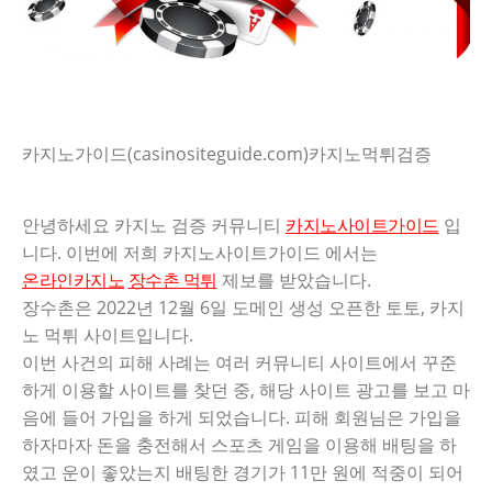
카지노가이드(casinositeguide.com)카지노먹튀검증
안녕하세요 카지노 검증 커뮤니티
카지노사이트가이드
입
니다. 이번에 저희 카지노사이트가이드 에서는
온라인카지노
장수촌 먹튀
제보를 받았습니다.
장수촌은 2022년 12월 6일 도메인 생성 오픈한 토토, 카지
노 먹튀 사이트입니다.
이번 사건의 피해 사례는 여러 커뮤니티 사이트에서 꾸준
하게 이용할 사이트를 찾던 중, 해당 사이트 광고를 보고 마
음에 들어 가입을 하게 되었습니다. 피해 회원님은 가입을
하자마자 돈을 충전해서 스포츠 게임을 이용해 배팅을 하
였고 운이 좋았는지 배팅한 경기가 11만 원에 적중이 되어