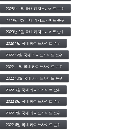
2023년 4월 국내 카지노사이트 순위
2023년 3월 국내 카지노사이트 순위
2023년 2월 국내 카지노사이트 순위
2023 1월 국내 카지노사이트 순위
2022 12월 국내 카지노사이트 순위
2022 11월 국내 카지노사이트 순위
2022 10월 국내 카지노사이트 순위
2022 9월 국내 카지노사이트 순위
2022 8월 국내 카지노사이트 순위
2022 7월 국내 카지노사이트 순위
2022 6월 국내 카지노사이트 순위