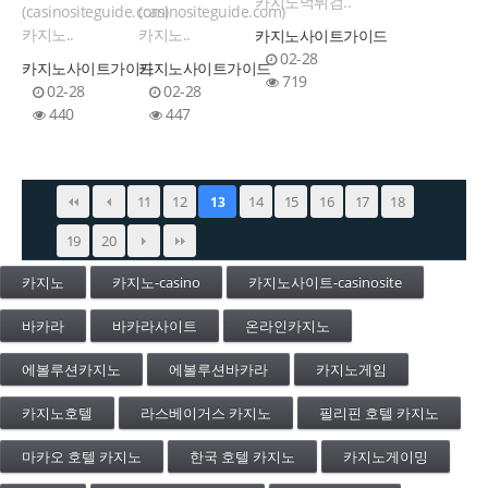
카지노먹튀검..
(casinositeguide.com)
(casinositeguide.com)
카지노..
카지노..
카지노사이트가이드
02-28
카지노사이트가이드
카지노사이트가이드
719
02-28
02-28
440
447
11
12
14
15
16
17
18
13
19
20
카지노
카지노-casino
카지노사이트-casinosite
바카라
바카라사이트
온라인카지노
에볼루션카지노
에볼루션바카라
카지노게임
카지노호텔
라스베이거스 카지노
필리핀 호텔 카지노
마카오 호텔 카지노
한국 호텔 카지노
카지노게이밍