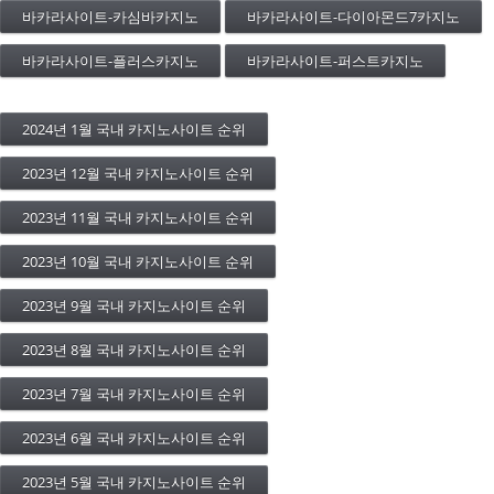
바카라사이트-카심바카지노
바카라사이트-다이아몬드7카지노
바카라사이트-플러스카지노
바카라사이트-퍼스트카지노
2024년 1월 국내 카지노사이트 순위
2023년 12월 국내 카지노사이트 순위
2023년 11월 국내 카지노사이트 순위
2023년 10월 국내 카지노사이트 순위
2023년 9월 국내 카지노사이트 순위
2023년 8월 국내 카지노사이트 순위
2023년 7월 국내 카지노사이트 순위
2023년 6월 국내 카지노사이트 순위
2023년 5월 국내 카지노사이트 순위