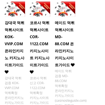
강대국 먹튀
코르사 먹튀
메이드 먹튀
먹튀사이트
먹튀사이트
먹튀사이트
KOK-
COR-
MD-
VVIP.COM
1122.COM
88.COM 온
온라인카지
카지노사이
라인카지노
노 카지노사
트 카지노사
카지노사이
이트가이드
이트가이드
트가이드
메이드 먹튀
검증 MD-
강대국 먹튀
코르사 먹튀
88.COM
검증 KOK-
신고 COR-
먹튀확정
VVIP.COM
1122.COM
온라인카지노
먹튀확정
먹튀확정
카지노가이드
온라인카지노
카지노사이트
(casinositeguide.com)
카지노가이드
카지노가이드