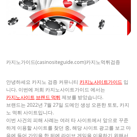
카지노가이드(casinositeguide.com)카지노먹튀검증
안녕하세요 카지노 검증 커뮤니티
카지노사이트가이드
입
니다. 이번에 저희 카지노사이트가이드 에서는
카지노사이트
브랜드 먹튀
제보를 받았습니다.
브랜드는 2022년 7월 27일 도메인 생성 오픈한 토토, 카지
노 먹튀 사이트입니다.
이번 사건의 피해 사례는 여러 타 사이트에서 앞으로 꾸준
하게 이용할 사이트를 찾던 중, 해당 사이트 광고를 보고 마
음에 들어 가입을 한 뒤에 라이브 게임을 이용하기 위해서