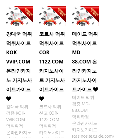
강대국 먹튀
코르사 먹튀
메이드 먹튀
먹튀사이트
먹튀사이트
먹튀사이트
KOK-
COR-
MD-
VVIP.COM
1122.COM
88.COM 온
온라인카지
카지노사이
라인카지노
노 카지노사
트 카지노사
카지노사이
이트가이드
이트가이드
트가이드
메이드 먹튀
검증 MD-
강대국 먹튀
코르사 먹튀
88.COM
검증 KOK-
신고 COR-
먹튀확정
VVIP.COM
1122.COM
온라인카지노
먹튀확정
먹튀확정
카지노가이드
온라인카지노
카지노사이트
(casinositeguide.com)