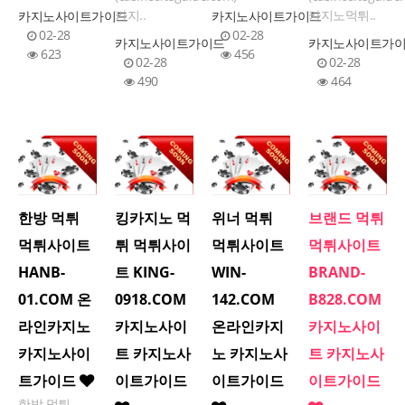
카지..
카지노먹튀..
카지노사이트가이드
카지노사이트가이드
02-28
02-28
카지노사이트가이드
카지노사이트가
623
456
02-28
02-28
490
464
한방 먹튀
킹카지노 먹
위너 먹튀
브랜드 먹튀
먹튀사이트
튀 먹튀사이
먹튀사이트
먹튀사이트
HANB-
트 KING-
WIN-
BRAND-
01.COM 온
0918.COM
142.COM
B828.COM
라인카지노
카지노사이
온라인카지
카지노사이
카지노사이
트 카지노사
노 카지노사
트 카지노사
트가이드
이트가이드
이트가이드
이트가이드
한방 먹튀