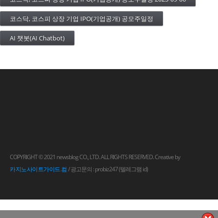
코스닥, 코스피 상장 기업 IPO(기업공개) 공모주일정
AI 챗봇(AI Chatbot)
COPYRIGHT © 2021 newsblog CO., LTD. ALL RIGHTS RESERVED. Creative by
카지노사이트가이드.컴
/ 광고문의 : probiz247 (텔레그램 id)