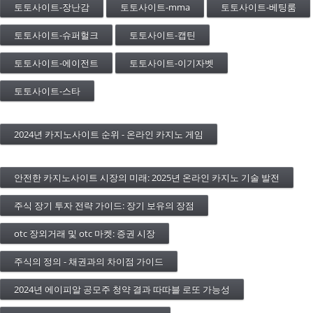
토토사이트-장난감
토토사이트-mma
토토사이트-베팅룸
토토사이트-슈퍼헐크
토토사이트-캡틴
토토사이트-에이전트
토토사이트-이기자벳
토토사이트-스타
2024년 카지노사이트 순위 - 온라인 카지노 게임
안전한 카지노사이트 시장의 미래: 2025년 온라인 카지노 기술 발전
주식 장기 투자 전략 가이드: 장기 보유의 장점
otc 장외거래 및 otc 마켓: 증권 시장
주식의 정의 - 채권과의 차이점 가이드
2024년 에이피알 공모주 청약 결과 따따블 로또 가능성