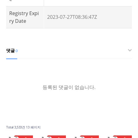
Registry Expi
2023-07-27T08:36:47Z
ry Date
댓글
0
등록된 댓글이 없습니다.
Total 3,533건
13 페이지