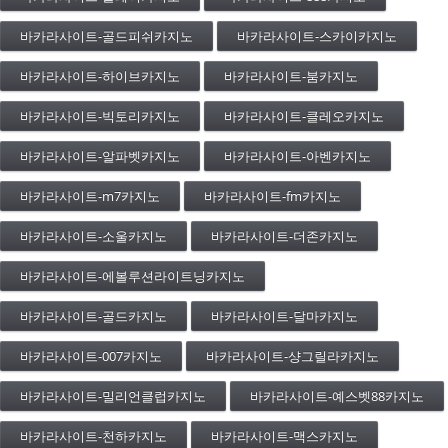
바카라사이트-골드피쉬카지노
바카라사이트-스카이카지노
바카라사이트-하이브카지노
바카라사이트-붐카지노
바카라사이트-빅토리카지노
바카라사이트-클레오카지노
바카라사이트-알파벳카지노
바카라사이트-아벤카지노
바카라사이트-m7카지노
바카라사이트-fm카지노
바카라사이트-소울카지노
바카라사이트-더존카지노
바카라사이트-에볼루션라이트닝카지노
바카라사이트-골드카지노
바카라사이트-달마카지노
바카라사이트-007카지노
바카라사이트-샹그릴라카지노
바카라사이트-밀리언클럽카지노
바카라사이트-예스벳88카지노
바카라사이트-천하카지노
바카라사이트-맥스카지노