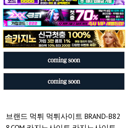
브랜드 먹튀 먹튀사이트 BRAND-B82
8.COM 카지노사이트 카지노사이트