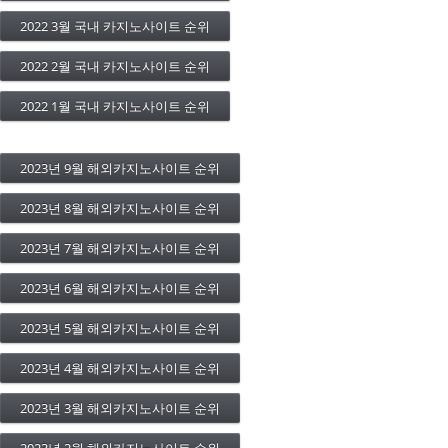
2022 3월 국내 카지노사이트 순위
2022 2월 국내 카지노사이트 순위
2022 1월 국내 카지노사이트 순위
2023년 9월 해외카지노사이트 순위
2023년 8월 해외카지노사이트 순위
2023년 7월 해외카지노사이트 순위
2023년 6월 해외카지노사이트 순위
2023년 5월 해외카지노사이트 순위
2023년 4월 해외카지노사이트 순위
2023년 3월 해외카지노사이트 순위