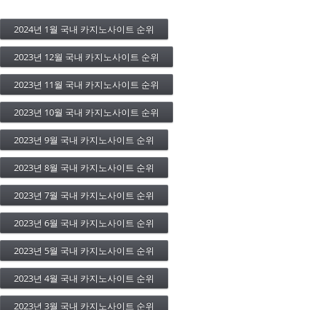
2024년 1월 국내 카지노사이트 순위
2023년 12월 국내 카지노사이트 순위
2023년 11월 국내 카지노사이트 순위
2023년 10월 국내 카지노사이트 순위
2023년 9월 국내 카지노사이트 순위
2023년 8월 국내 카지노사이트 순위
2023년 7월 국내 카지노사이트 순위
2023년 6월 국내 카지노사이트 순위
2023년 5월 국내 카지노사이트 순위
2023년 4월 국내 카지노사이트 순위
2023년 3월 국내 카지노사이트 순위