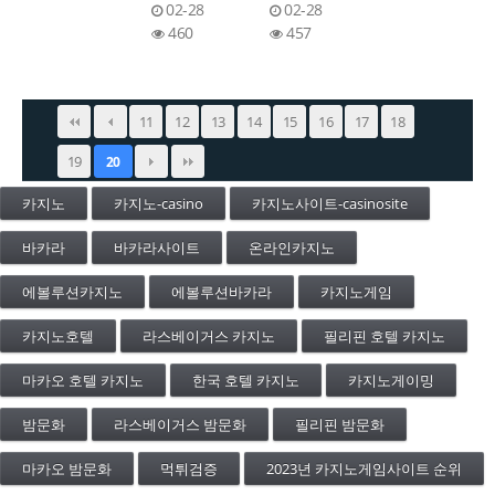
02-28
02-28
460
457
11
12
13
14
15
16
17
18
19
20
카지노
카지노-casino
카지노사이트-casinosite
바카라
바카라사이트
온라인카지노
에볼루션카지노
에볼루션바카라
카지노게임
카지노호텔
라스베이거스 카지노
필리핀 호텔 카지노
마카오 호텔 카지노
한국 호텔 카지노
카지노게이밍
밤문화
라스베이거스 밤문화
필리핀 밤문화
마카오 밤문화
먹튀검증
2023년 카지노게임사이트 순위