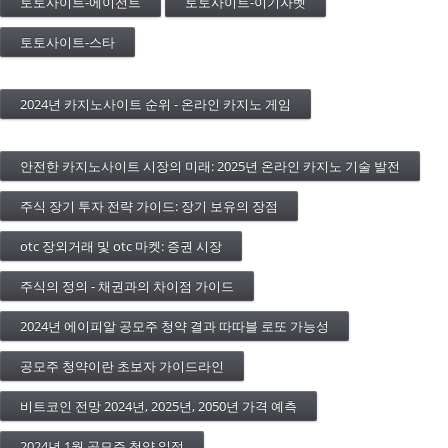
토토사이트-에이전트
토토사이트-이기자벳
토토사이트-스타
2024년 카지노사이트 순위 - 온라인 카지노 게임
안전한 카지노사이트 시장의 미래: 2025년 온라인 카지노 기술 발전
주식 장기 투자 전략 가이드: 장기 보유의 장점
otc 장외거래 및 otc 마켓: 증권 시장
주식의 정의 - 채권과의 차이점 가이드
2024년 에이피알 공모주 청약 결과 따따블 로또 가능성
공모주 청약이란 초보자 가이드라인
비트코인 전망 2024년, 2025년, 2050년 가격 예측
2024년 1월 공모주 청약 일정