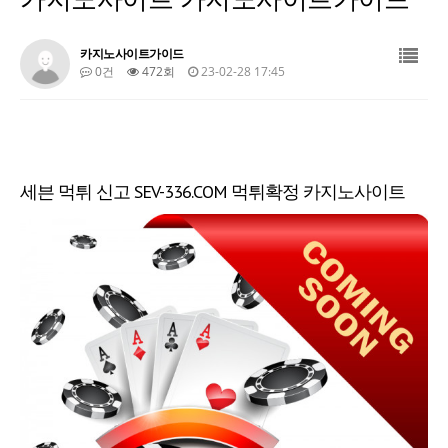
카지노사이트가이드
0건
472회
23-02-28 17:45
세븐 먹튀 신고 SEV-336.COM 먹튀확정 카지노사이트