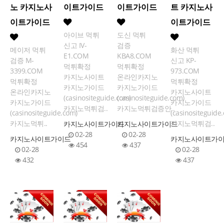
노 카지노사
이트가이드
이트가이드
트 카지노사
이트가이드
이트가이드
아이브 먹튀
도신 먹튀
신고 IV-
검증
메이저 먹튀
화산 먹튀
E1.COM
KBA8.COM
검증 M-
신고 KP-
먹튀확정
먹튀확정
3399.COM
973.COM
카지노사이트
온라인카지노
먹튀확정
먹튀확정
카지노가이드
카지노가이드
온라인카지노
카지노사이트
(casinositeguide.com)
(casinositeguide.com)
카지노가이드
카지노가이드
카지노먹튀검..
카지노먹튀검증안..
(casinositeguide.com)
(casinositeguide
카지노먹튀..
카지노먹튀검..
카지노사이트가이드
카지노사이트가이드
02-28
02-28
카지노사이트가이드
카지노사이트가
454
437
02-28
02-28
432
437