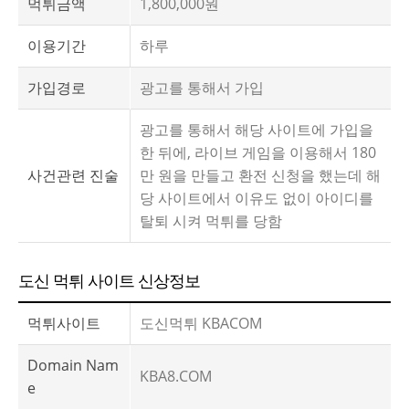
먹튀금액
1,800,000원
이용기간
하루
가입경로
광고를 통해서 가입
광고를 통해서 해당 사이트에 가입을
한 뒤에, 라이브 게임을 이용해서 180
사건관련 진술
만 원을 만들고 환전 신청을 했는데 해
당 사이트에서 이유도 없이 아이디를
탈퇴 시켜 먹튀를 당함
도신 먹튀 사이트 신상정보
먹튀사이트
도신먹튀 KBACOM
Domain Nam
KBA8.COM
e