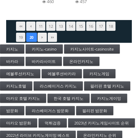
460
457
11
12
13
14
15
16
17
18
19
20
카지노
카지노-casino
카지노사이트-casinosite
바카라
바카라사이트
온라인카지노
에볼루션카지노
에볼루션바카라
카지노게임
카지노호텔
라스베이거스 카지노
필리핀 호텔 카지노
마카오 호텔 카지노
한국 호텔 카지노
카지노게이밍
밤문화
라스베이거스 밤문화
필리핀 밤문화
마카오 밤문화
먹튀검증
2023년 카지노게임사이트 순위
2022년 라이브 카지노게이밍 베스트
온라인카지노 순위