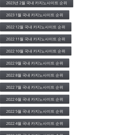
2023년 2월 국내 카지노사이트 순위
2023 1월 국내 카지노사이트 순위
2022 12월 국내 카지노사이트 순위
2022 11월 국내 카지노사이트 순위
2022 10월 국내 카지노사이트 순위
2022 9월 국내 카지노사이트 순위
2022 8월 국내 카지노사이트 순위
2022 7월 국내 카지노사이트 순위
2022 6월 국내 카지노사이트 순위
2022 5월 국내 카지노사이트 순위
2022 4월 국내 카지노사이트 순위