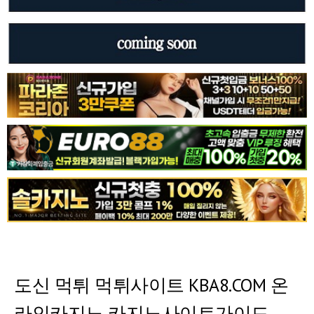
도신 먹튀 먹튀사이트 KBA8.COM 온
라인카지노 카지노사이트가이드