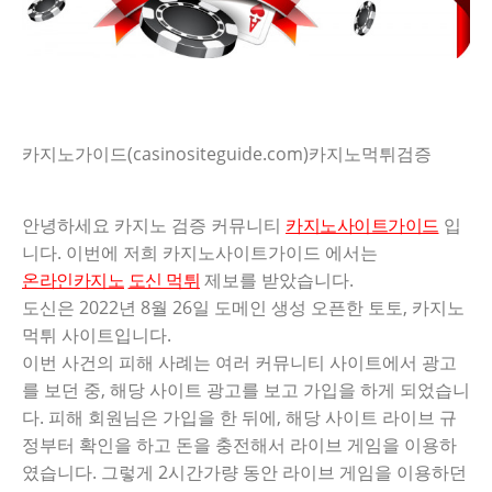
카지노가이드(casinositeguide.com)카지노먹튀검증
안녕하세요 카지노 검증 커뮤니티
카지노사이트가이드
입
니다. 이번에 저희 카지노사이트가이드 에서는
온라인카지노
도신 먹튀
제보를 받았습니다.
도신은 2022년 8월 26일 도메인 생성 오픈한 토토, 카지노
먹튀 사이트입니다.
이번 사건의 피해 사례는 여러 커뮤니티 사이트에서 광고
를 보던 중, 해당 사이트 광고를 보고 가입을 하게 되었습니
다. 피해 회원님은 가입을 한 뒤에, 해당 사이트 라이브 규
정부터 확인을 하고 돈을 충전해서 라이브 게임을 이용하
였습니다. 그렇게 2시간가량 동안 라이브 게임을 이용하던