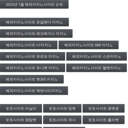
2023년 1월 해외카지노사이트 순위
해외카지노사이트 로얄팬더 카지노
해외카지노사이트 레오베가스 카지노
해외카지노사이트 n1카지노
해외카지노사이트 888 카지노
해외카지노사이트 유로파 카지노
해외카지노사이트 스핀카지노
해외카지노사이트 유니벳 카지노
해외카지노사이트 멜벳카지노
해외카지노사이트 벳365 카지노
해외카지노사이트 잭팟시티카지노
토토사이트 마닐라
토토사이트 띵벳
토토사이트 원벳원
토토사이트 원탑벳
토토사이트 위너
토토사이트 룰라벳