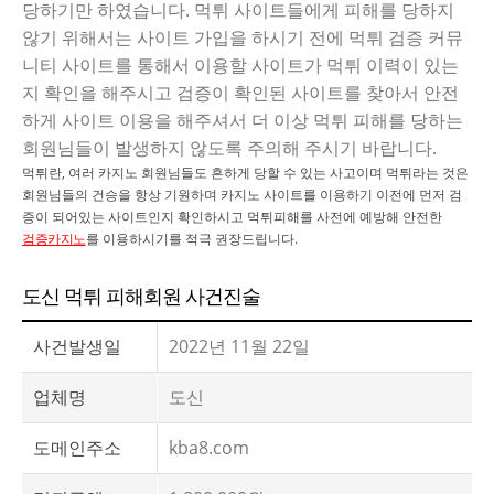
당하기만 하였습니다. 먹튀 사이트들에게 피해를 당하지
않기 위해서는 사이트 가입을 하시기 전에 먹튀 검증 커뮤
니티 사이트를 통해서 이용할 사이트가 먹튀 이력이 있는
지 확인을 해주시고 검증이 확인된 사이트를 찾아서 안전
하게 사이트 이용을 해주셔서 더 이상 먹튀 피해를 당하는
회원님들이 발생하지 않도록 주의해 주시기 바랍니다.
먹튀란, 여러 카지노 회원님들도 흔하게 당할 수 있는 사고이며 먹튀라는 것은
회원님들의 건승을 항상 기원하며 카지노 사이트를 이용하기 이전에 먼저 검
증이 되어있는 사이트인지 확인하시고 먹튀피해를 사전에 예방해 안전한
검증카지노
를 이용하시기를 적극 권장드립니다.
도신 먹튀 피해회원 사건진술
사건발생일
2022년 11월 22일
업체명
도신
도메인주소
kba8.com