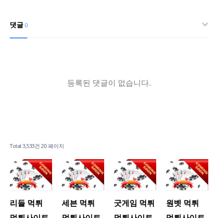
댓글
0
등록된 댓글이 없습니다.
Total 3,533건
20 페이지
리들 먹튀
세븐 먹튀
굿게임 먹튀
원벳 먹튀
먹튀사이트
먹튀사이트
먹튀사이트
먹튀사이트