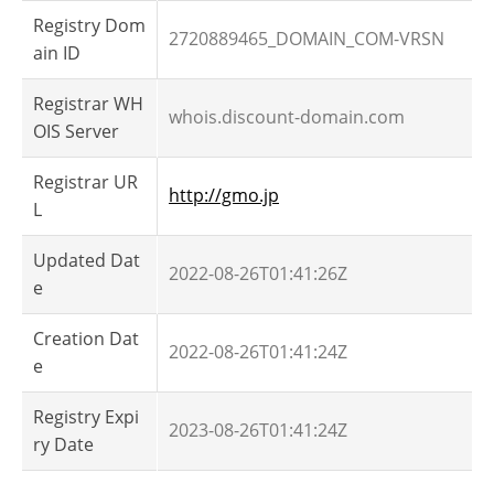
Registry Dom
2720889465_DOMAIN_COM-VRSN
ain ID
Registrar WH
whois.discount-domain.com
OIS Server
Registrar UR
http://gmo.jp
L
Updated Dat
2022-08-26T01:41:26Z
e
Creation Dat
2022-08-26T01:41:24Z
e
Registry Expi
2023-08-26T01:41:24Z
ry Date