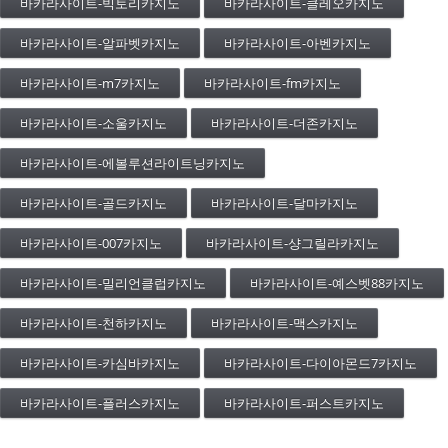
바카라사이트-빅토리카지노
바카라사이트-클레오카지노
바카라사이트-알파벳카지노
바카라사이트-아벤카지노
바카라사이트-m7카지노
바카라사이트-fm카지노
바카라사이트-소울카지노
바카라사이트-더존카지노
바카라사이트-에볼루션라이트닝카지노
바카라사이트-골드카지노
바카라사이트-달마카지노
바카라사이트-007카지노
바카라사이트-샹그릴라카지노
바카라사이트-밀리언클럽카지노
바카라사이트-예스벳88카지노
바카라사이트-천하카지노
바카라사이트-맥스카지노
바카라사이트-카심바카지노
바카라사이트-다이아몬드7카지노
바카라사이트-플러스카지노
바카라사이트-퍼스트카지노