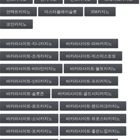
언택트카지노
미스터플레이슬롯
358카지노
코인카지노
바카라사이트-지니카지노
바카라사이트-라바카지노
바카라사이트-조개카지노
바카라사이트-믹스믹스토토
바카라사이트-비타민카지노
바카라사이트-볼트카지노
바카라사이트-산타카지노
바카라사이트-프리카지노
바카라사이트-슬롯존
바카라사이트-골드시티카지노
바카라사이트-로즈카지노
바카라사이트-랜드마크카지노
바카라사이트-소닉카지노
바카라사이트-유로스타카지노
바카라사이트-포커카지노
바카라사이트-좋은느낌카지노