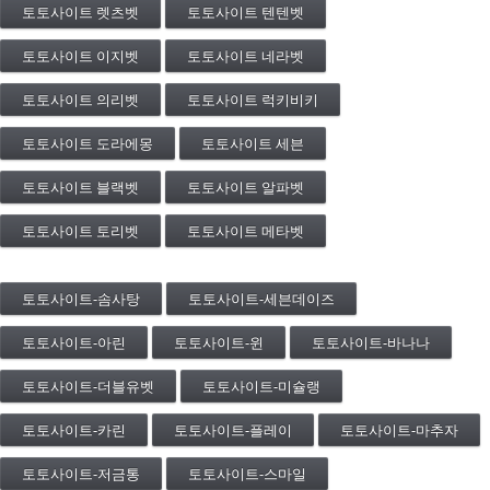
토토사이트 렛츠벳
토토사이트 텐텐벳
토토사이트 이지벳
토토사이트 네라벳
토토사이트 의리벳
토토사이트 럭키비키
토토사이트 도라에몽
토토사이트 세븐
토토사이트 블랙벳
토토사이트 알파벳
토토사이트 토리벳
토토사이트 메타벳
토토사이트-솜사탕
토토사이트-세븐데이즈
토토사이트-아린
토토사이트-윈
토토사이트-바나나
토토사이트-더블유벳
토토사이트-미슐랭
토토사이트-카린
토토사이트-플레이
토토사이트-마추자
토토사이트-저금통
토토사이트-스마일