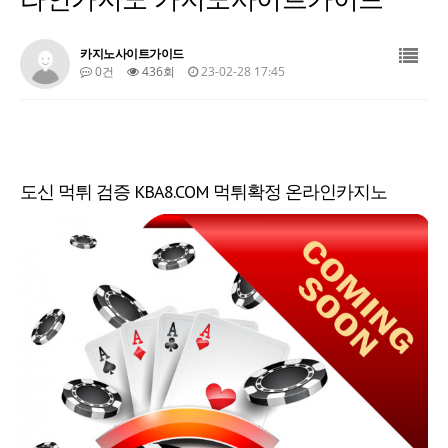
카지노사이트가이드
0건
436회
23-02-28 17:45
도신 먹튀 검증 KBA8.COM 먹튀확정 온라인카지노