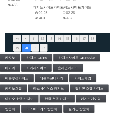
466
카지노사이트가이드
카지노사이트가이드
02-28
02-28
460
457
11
12
13
14
15
16
17
18
19
20
카지노
카지노-casino
카지노사이트-casinosite
바카라
바카라사이트
온라인카지노
에볼루션카지노
에볼루션바카라
카지노게임
카지노호텔
라스베이거스 카지노
필리핀 호텔 카지노
마카오 호텔 카지노
한국 호텔 카지노
카지노게이밍
밤문화
라스베이거스 밤문화
필리핀 밤문화