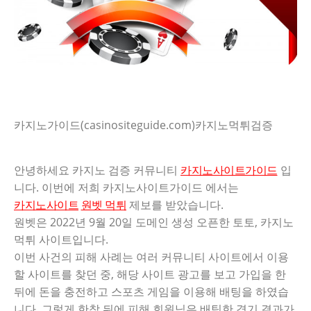
카지노가이드(casinositeguide.com)카지노먹튀검증
안녕하세요 카지노 검증 커뮤니티
카지노사이트가이드
입
니다. 이번에 저희 카지노사이트가이드 에서는
카지노사이트
원벳 먹튀
제보를 받았습니다.
원벳은 2022년 9월 20일 도메인 생성 오픈한 토토, 카지노
먹튀 사이트입니다.
이번 사건의 피해 사례는 여러 커뮤니티 사이트에서 이용
할 사이트를 찾던 중, 해당 사이트 광고를 보고 가입을 한
뒤에 돈을 충전하고 스포츠 게임을 이용해 배팅을 하였습
니다. 그렇게 한참 뒤에 피해 회원님은 배팅한 경기 결과가