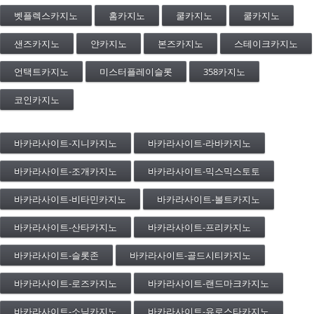
벳플렉스카지노
홈카지노
쿨카지노
쿨카지노
샌즈카지노
얀카지노
본즈카지노
스테이크카지노
언택트카지노
미스터플레이슬롯
358카지노
코인카지노
바카라사이트-지니카지노
바카라사이트-라바카지노
바카라사이트-조개카지노
바카라사이트-믹스믹스토토
바카라사이트-비타민카지노
바카라사이트-볼트카지노
바카라사이트-산타카지노
바카라사이트-프리카지노
바카라사이트-슬롯존
바카라사이트-골드시티카지노
바카라사이트-로즈카지노
바카라사이트-랜드마크카지노
바카라사이트-소닉카지노
바카라사이트-유로스타카지노