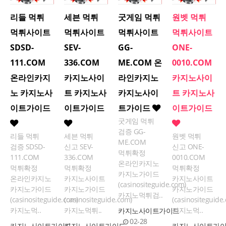
리들 먹튀
세븐 먹튀
굿게임 먹튀
원벳 먹튀
먹튀사이트
먹튀사이트
먹튀사이트
먹튀사이트
SDSD-
SEV-
GG-
ONE-
111.COM
336.COM
ME.COM 온
0010.COM
온라인카지
카지노사이
라인카지노
카지노사이
노 카지노사
트 카지노사
카지노사이
트 카지노사
이트가이드
이트가이드
트가이드
이트가이드
굿게임 먹튀
검증 GG-
리들 먹튀
세븐 먹튀
원벳 먹튀
ME.COM
검증 SDSD-
신고 SEV-
신고 ONE-
먹튀확정
111.COM
336.COM
0010.COM
온라인카지노
먹튀확정
먹튀확정
먹튀확정
카지노가이드
온라인카지노
카지노사이트
카지노사이트
(casinositeguide.com)
카지노가이드
카지노가이드
카지노가이드
카지노먹튀검..
(casinositeguide.com)
(casinositeguide.com)
(casinositeguide
카지노먹..
카지노먹튀..
카지노먹..
카지노사이트가이드
02-28
카지노사이트가이드
카지노사이트가이드
카지노사이트가