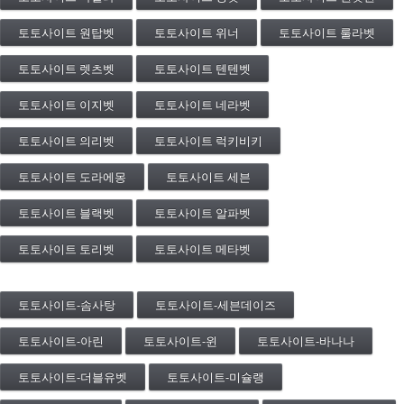
토토사이트 원탑벳
토토사이트 위너
토토사이트 룰라벳
토토사이트 렛츠벳
토토사이트 텐텐벳
토토사이트 이지벳
토토사이트 네라벳
토토사이트 의리벳
토토사이트 럭키비키
토토사이트 도라에몽
토토사이트 세븐
토토사이트 블랙벳
토토사이트 알파벳
토토사이트 토리벳
토토사이트 메타벳
토토사이트-솜사탕
토토사이트-세븐데이즈
토토사이트-아린
토토사이트-윈
토토사이트-바나나
토토사이트-더블유벳
토토사이트-미슐랭