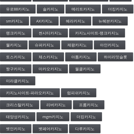
유로88카지노
솔카지노
메리트카지노
더킹카지노
sm카지노
AX카지노
헤라카지노
뉴헤븐카지노
랭크카지노
썬시티카지노
카지노사이트-랭크카지노
월카지노
슈퍼카지노
제왕카지노
아인카지노
토스카지노
체스카지노
아톰카지노
하이리밋슬롯
짱구카지노
마카오카지노
월클카지노
미라클카지노
카지노사이트-파라오카지노
럼피쉬카지노
크리스탈카지노
리버카지노
프롬카지노
태양성카지노
mgm카지노
더킹카지노
벳인카지노
벳페어카지노
다루카지노