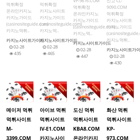
VP-9876.COM
신고 CL-
먹튀확정
먹튀확정
먹튀확정
9090.COM
온라인카지노
카지노사이트
온라인카지노
먹튀확정
카지노가이드
카지노가이드
카지노가이드
카지노사이트
(casinositeguide.com)
(casinositeguide.com)
(casinositeguide.com)
카지노가이드
카지노먹튀..
카지노먹..
카지노먹..
(casinositeguide
카지노먹튀..
카지노사이트가이드
카지노사이트가이드
카지노사이트가이드
02-28
02-28
02-28
카지노사이트가
435
465
447
02-28
430
메이저 먹튀
아이브 먹튀
도신 먹튀
화산 먹튀
먹튀사이트
먹튀사이트
먹튀사이트
먹튀사이트
M-
IV-E1.COM
KBA8.COM
KP-
3399.COM
카지노사이
온라인카지
973.COM