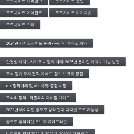
토토사이트-슈퍼헐크
토토사이트-캡틴
토토사이트-에이전트
토토사이트-이기자벳
토토사이트-스타
2024년 카지노사이트 순위 - 온라인 카지노 게임
안전한 카지노사이트 시장의 미래: 2025년 온라인 카지노 기술 발전
주식 장기 투자 전략 가이드: 장기 보유의 장점
otc 장외거래 및 otc 마켓: 증권 시장
주식의 정의 - 채권과의 차이점 가이드
2024년 에이피알 공모주 청약 결과 따따블 로또 가능성
공모주 청약이란 초보자 가이드라인
비트코인 전망 2024년, 2025년, 2050년 가격 예측