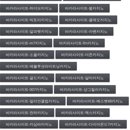
바카라사이트-하이브카지노
바카라사이트-붐카지노
바카라사이트-빅토리카지노
바카라사이트-클레오카지노
바카라사이트-알파벳카지노
바카라사이트-아벤카지노
바카라사이트-m7카지노
바카라사이트-fm카지노
바카라사이트-소울카지노
바카라사이트-더존카지노
바카라사이트-에볼루션라이트닝카지노
바카라사이트-골드카지노
바카라사이트-달마카지노
바카라사이트-007카지노
바카라사이트-샹그릴라카지노
바카라사이트-밀리언클럽카지노
바카라사이트-예스벳88카지노
바카라사이트-천하카지노
바카라사이트-맥스카지노
바카라사이트-카심바카지노
바카라사이트-다이아몬드7카지노