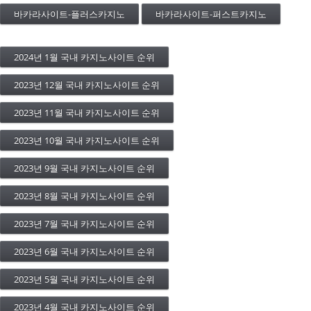
바카라사이트-플러스카지노
바카라사이트-퍼스트카지노
2024년 1월 국내 카지노사이트 순위
2023년 12월 국내 카지노사이트 순위
2023년 11월 국내 카지노사이트 순위
2023년 10월 국내 카지노사이트 순위
2023년 9월 국내 카지노사이트 순위
2023년 8월 국내 카지노사이트 순위
2023년 7월 국내 카지노사이트 순위
2023년 6월 국내 카지노사이트 순위
2023년 5월 국내 카지노사이트 순위
2023년 4월 국내 카지노사이트 순위