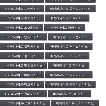
바카라사이트-포커카지노
바카라사이트-좋은느낌카지노
바카라사이트-이지카지노
바카라사이트-빅투카지노
바카라사이트-abs카지노
바카라사이트-라카지노
바카라사이트-양귀비카지노
바카라사이트-마성카지노
바카라사이트-플뱅카지노
바카라사이트-터미널카지노
바카라사이트-퀸즈카지노
바카라사이트-케이카지노
바카라사이트-벳위즈카지노
바카라사이트-핑카지노
바카라사이트-비바카지노
바카라사이트-아리아카지노
바카라사이트-백호카지노
바카라사이트-플래티넘카지노
바카라사이트-플레이카지노
바카라사이트-888카지노
바카라사이트-골드피쉬카지노
바카라사이트-스카이카지노