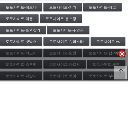
토토사이트-레모나
토토사이트-기가
토토사이트-레고
토토사이트-애플
토토사이트-풀스윙
토토사이트-즐겨찾기
토토사이트-주인공
토토사이트-벳박스
토토사이트-슈퍼스타
토토사이트-vs
토토사이트-샤오미
토토사이트-윈윈
토토사이트-캡-cap
토토사이트-승부벳
토토사이트-나르샤
토토사이트-세븐
arrow_upward
토토사이트-파랑새
토토사이트-로켓
토토사이트-부띠끄
토토사이트-정류장
토토사이트-h백화점
토토사이트-마켓
토토사이트-장난감
토토사이트-mma
토토사이트-베팅룸
토토사이트-슈퍼헐크
토토사이트-캡틴
토토사이트-에이전트
토토사이트-이기자벳