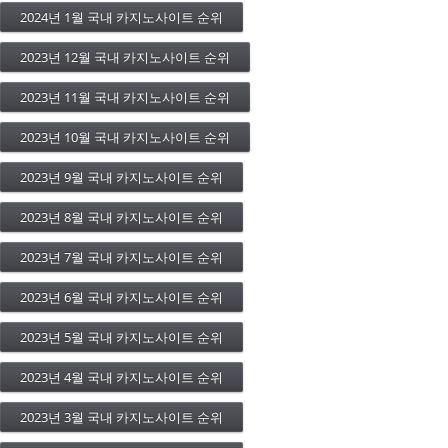
2024년 1월 국내 카지노사이트 순위
2023년 12월 국내 카지노사이트 순위
2023년 11월 국내 카지노사이트 순위
2023년 10월 국내 카지노사이트 순위
2023년 9월 국내 카지노사이트 순위
2023년 8월 국내 카지노사이트 순위
2023년 7월 국내 카지노사이트 순위
2023년 6월 국내 카지노사이트 순위
2023년 5월 국내 카지노사이트 순위
2023년 4월 국내 카지노사이트 순위
2023년 3월 국내 카지노사이트 순위