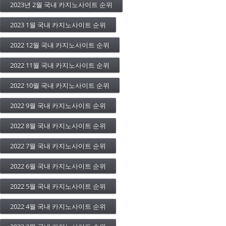
2023년 2월 국내 카지노사이트 순위
2023 1월 국내 카지노사이트 순위
2022 12월 국내 카지노사이트 순위
2022 11월 국내 카지노사이트 순위
2022 10월 국내 카지노사이트 순위
2022 9월 국내 카지노사이트 순위
2022 8월 국내 카지노사이트 순위
2022 7월 국내 카지노사이트 순위
2022 6월 국내 카지노사이트 순위
2022 5월 국내 카지노사이트 순위
2022 4월 국내 카지노사이트 순위