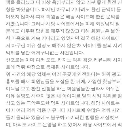
액을 올리셨고 더 이상 욕심부리지 않고 기분 좋게 환전 신
청을 하였습니다. 하지만 아무리 기다려도 환전 금액이 들
어오지 않아서 피해 회원님은 해당 사이트에 환전 문의를
하였습니다. 그러나 해당 사이트에서는 피해 회원님의 질
문에도 아무런 답변을 해주지 않았고 피해 회원님은 불안
한 마음으로 계속 기다리고 있었지만 결국 해당 사이트에
서 아무런 이유 설명도 해주지 않은 채 아이디를 탈퇴 시켜
먹튀를 당한 어처구니없는 사건입니다.
삿포로는 이미 여러 토토, 카지노 먹튀 검증 커뮤니티 사이
트에 먹튀 확정으로 등재된 사이트입니다.
위 사건의 해당 업체는 여러 곳곳에 안전하다는 허위 광고
홍보를 해서 회원님들을 모집을 한 뒤에, 가입한 첫날부터
이득을 보고 환전 신청을 하는 회원님들만 골라서 아무런
이유 설명도 해주지 않은 채 아이디를 탈퇴 시켜 먹튀를 일
삼고 있는 극악무도한 먹튀 사이트입니다. 해당 사이트는
이미 여러 먹튀 검증 커뮤니티 사이트에 수많은 먹튀 사건
들이 올라와 있음에도 불구하고 이러한 범행을 저질렀으
며, 아직도 사이트 운영을 하고 있어서 해당 사이트에서 억