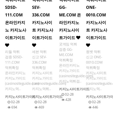
SDSD-
SEV-
GG-
ONE-
111.COM
336.COM
ME.COM 온
0010.COM
온라인카지
카지노사이
라인카지노
카지노사이
노 카지노사
트 카지노사
카지노사이
트 카지노사
이트가이드
이트가이드
트가이드
이트가이드
굿게임 먹튀
검증 GG-
리들 먹튀
세븐 먹튀
원벳 먹튀
ME.COM
검증 SDSD-
신고 SEV-
신고 ONE-
먹튀확정
111.COM
336.COM
0010.COM
온라인카지노
먹튀확정
먹튀확정
먹튀확정
카지노가이드
온라인카지노
카지노사이트
카지노사이트
(casinositeguide.com)
카지노가이드
카지노가이드
카지노가이드
카지노먹튀검..
(casinositeguide.com)
(casinositeguide.com)
(casinositeguide
카지노먹..
카지노먹튀..
카지노먹..
카지노사이트가이드
02-28
카지노사이트가이드
카지노사이트가이드
카지노사이트가
428
02-28
02-28
02-28
694
469
446