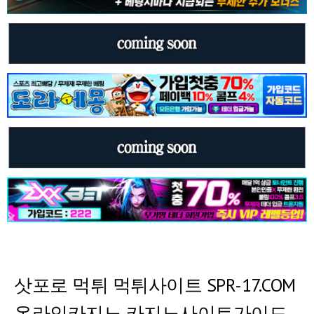
삿포로 먹튀 먹튀사이트 SPR-17.COM
온라인카지노 카지노사이트가이드