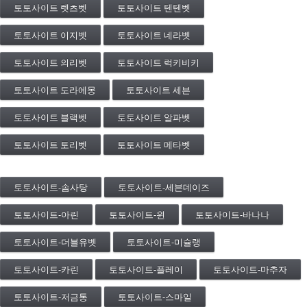
토토사이트 렛츠벳
토토사이트 텐텐벳
토토사이트 이지벳
토토사이트 네라벳
토토사이트 의리벳
토토사이트 럭키비키
토토사이트 도라에몽
토토사이트 세븐
토토사이트 블랙벳
토토사이트 알파벳
토토사이트 토리벳
토토사이트 메타벳
토토사이트-솜사탕
토토사이트-세븐데이즈
토토사이트-아린
토토사이트-윈
토토사이트-바나나
토토사이트-더블유벳
토토사이트-미슐랭
토토사이트-카린
토토사이트-플레이
토토사이트-마추자
토토사이트-저금통
토토사이트-스마일