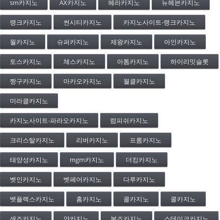
sm카지노
AX카지노
헤라카지노
뉴헤븐카지노
랭크카지노
썬시티카지노
카지노사이트-랭크카지노
월카지노
슈퍼카지노
제왕카지노
아인카지노
토스카지노
체스카지노
아톰카지노
하이리밋슬롯
짱구카지노
마카오카지노
월클카지노
미라클카지노
카지노사이트-파라오카지노
럼피쉬카지노
크리스탈카지노
리버카지노
프롬카지노
태양성카지노
mgm카지노
더킹카지노
벳인카지노
벳페어카지노
다루카지노
벳플렉스카지노
홈카지노
쿨카지노
쿨카지노
샌즈카지노
얀카지노
본즈카지노
스테이크카지노